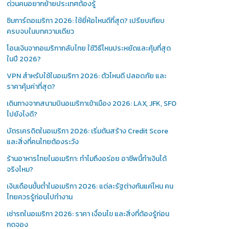
ด่วนคนอยากย้ายประเทศต้องรู้
ซิมการ์ดอเมริกา 2026: ใช้ยี่ห้อไหนดีที่สุด? เปรียบเทียบ
ครบจบในบทความเดียว
โอนเงินจากอเมริกากลับไทย ใช้วิธีไหนประหยัดและคุ้มที่สุด
ในปี 2026?
VPN สำหรับใช้ในอเมริกา 2026: ตัวไหนดี ปลอดภัย และ
ราคาคุ้มค่าที่สุด?
เดินทางจากสนามบินอเมริกาเข้าเมือง 2026: LAX, JFK, SFO
ไปยังไงดี?
บัตรเครดิตในอเมริกา 2026: เริ่มต้นสร้าง Credit Score
และสิ่งที่คนไทยต้องระวัง
ร้านอาหารไทยในอเมริกา: ทำไมถึงอร่อย อาชีพนี้ทำเงินได้
จริงไหม?
เงินเดือนขั้นต่ำในอเมริกา 2026: แต่ละรัฐต่างกันแค่ไหน คน
ไทยควรรู้ก่อนไปทำงาน
เช่ารถในอเมริกา 2026: ราคา เงื่อนไข และสิ่งที่ต้องรู้ก่อน
กดจอง