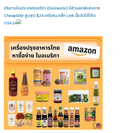
เดินทางในประเทศอเมริกา (Domestic)
มีส่วนลดพิเสษจาก
CheapOAir สูงสุด $24 เหรียญ คลิ้ก Link นี้แล้วใช้โค้ด:
USA24