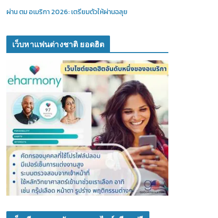
ผ่าน ตม อเมริกา 2026: เตรียมตัวให้ผ่านฉลุย
เว็บหาแฟนต่างชาติ ยอดฮิต