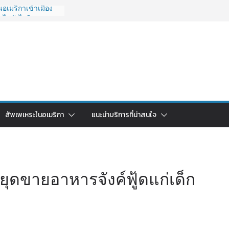
อเมริกาเข้าเมือง
 ไปยังไงดี?
027 ถูกระงับไม่มี
ด่วนคนอยากย้าย
: ใช้ยี่ห้อไหนดี
ยบครบจบในบทความ
ลับไทย ใช้วิธีไหน
ดในปี 2026?
ริกา 2026: ตัว
สัพเพเหระในอเมริกา
แนะนำบริการที่น่าสนใจ
คาคุ้มค่าที่สุด?
ุดขายอาหารจังค์ฟู้ดแก่เด็ก