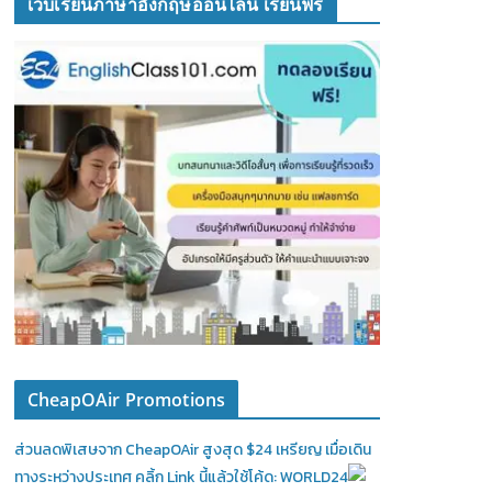
เว็บเรียนภาษาอังกฤษออนไลน์ เรียนฟรี
CheapOAir Promotions
ส่วนลดพิเสษจาก CheapOAir สูงสุด $24 เหรียญ เมื่อเดิน
ทางระหว่างประเทศ คลิ้ก Link นี้แล้วใช้โค้ด: WORLD24