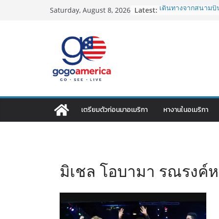
Skip
Latest:
เดินทางจากสนามบิน
Saturday, August 8, 2026
to
2026: LAX, JFK, SFO
Lotto Green Card 2
content
กำหนด! อัปเดตข่าว
ประเทศต้องรู้
ซิมการ์ดอเมริกา 2026
ที่สุด? เปรียบเที
เดียว
โอนเงินจากอเมริกาก
ประหยัดและคุ้มที่สุ
VPN สำหรับใช้ในอเม
เตรียมตัวก่อนมาอเมริกา
หางานในอเมริกา
ไหนดี ปลอดภัย และรา
มิเชล โอบามา รณรงค์หย