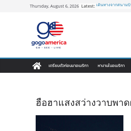
Skip
Latest:
เดินทางจากสนามบิน
Thursday, August 6, 2026
to
2026: LAX, JFK, SF
Lotto Green Card 2
content
กำหนด! อัปเดตข่า
ประเทศต้องรู้
ซิมการ์ดอเมริกา 202
ที่สุด? เปรียบเที
เดียว
โอนเงินจากอเมริกา
ประหยัดและคุ้มที่ส
VPN สำหรับใช้ในอเ
เตรียมตัวก่อนมาอเมริกา
หางานในอเมริกา
ไหนดี ปลอดภัย และร
ฮือฮาแสงสว่างวาบพาดผ