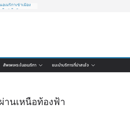
อเมริกาเข้าเมือง
O ไปยังไงดี?
027 ถูกระงับไม่มี
วด่วนคนอยากย้าย
6: ใช้ยี่ห้อไหนดี
ยบครบจบในบทความ
กลับไทย ใช้วิธีไหน
ุดในปี 2026?
มริกา 2026: ตัว
สัพเพเหระในอเมริกา
แนะนำบริการที่น่าสนใจ
าคาคุ้มค่าที่สุด?
่านเหนือท้องฟ้า