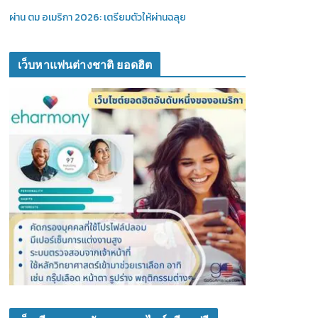
ผ่าน ตม อเมริกา 2026: เตรียมตัวให้ผ่านฉลุย
เว็บหาแฟนต่างชาติ ยอดฮิต