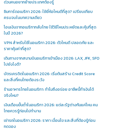
ด่วนคนอยากย้ายประเทศต้องรู้
ซิมการ์ดอเมริกา 2026: ใช้ยี่ห้อไหนดีที่สุด? เปรียบเทียบ
ครบจบในบทความเดียว
โอนเงินจากอเมริกากลับไทย ใช้วิธีไหนประหยัดและคุ้มที่สุด
ในปี 2026?
VPN สำหรับใช้ในอเมริกา 2026: ตัวไหนดี ปลอดภัย และ
ราคาคุ้มค่าที่สุด?
เดินทางจากสนามบินอเมริกาเข้าเมือง 2026: LAX, JFK, SFO
ไปยังไงดี?
บัตรเครดิตในอเมริกา 2026: เริ่มต้นสร้าง Credit Score
และสิ่งที่คนไทยต้องระวัง
ร้านอาหารไทยในอเมริกา: ทำไมถึงอร่อย อาชีพนี้ทำเงินได้
จริงไหม?
เงินเดือนขั้นต่ำในอเมริกา 2026: แต่ละรัฐต่างกันแค่ไหน คน
ไทยควรรู้ก่อนไปทำงาน
เช่ารถในอเมริกา 2026: ราคา เงื่อนไข และสิ่งที่ต้องรู้ก่อน
กดจอง