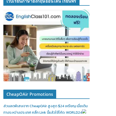
เว็บเรียนภาษาอังกฤษออนไลน์ เรียนฟรี
CheapOAir Promotions
ส่วนลดพิเสษจาก CheapOAir สูงสุด $24 เหรียญ เมื่อเดิน
ทางระหว่างประเทศ คลิ้ก Link นี้แล้วใช้โค้ด: WORLD24