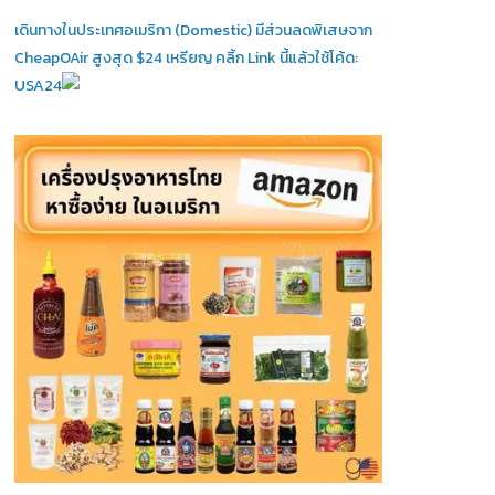
เดินทางในประเทศอเมริกา (Domestic)
มีส่วนลดพิเสษจาก
CheapOAir สูงสุด $24 เหรียญ คลิ้ก Link นี้แล้วใช้โค้ด:
USA24