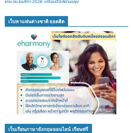
ผ่าน ตม อเมริกา 2026: เตรียมตัวให้ผ่านฉลุย
เว็บหาแฟนต่างชาติ ยอดฮิต
เว็บเรียนภาษาอังกฤษออนไลน์ เรียนฟรี