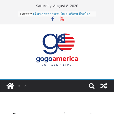
Skip
Saturday, August 8, 2026
to
Latest:
เดินทางจากสนามบินอเมริกาเข้าเมือง
content
2026: LAX, JFK, SFO ไปยังไงดี?
Lotto Green Card 2027 ถูกระงับไม่มี
กำหนด! อัปเดตข่าวด่วนคนอยากย้าย
ประเทศต้องรู้
ซิมการ์ดอเมริกา 2026: ใช้ยี่ห้อไหนดี
ที่สุด? เปรียบเทียบครบจบในบทความ
เดียว
โอนเงินจากอเมริกากลับไทย ใช้วิธีไหน
ประหยัดและคุ้มที่สุดในปี 2026?
VPN สำหรับใช้ในอเมริกา 2026: ตัว
ไหนดี ปลอดภัย และราคาคุ้มค่าที่สุด?