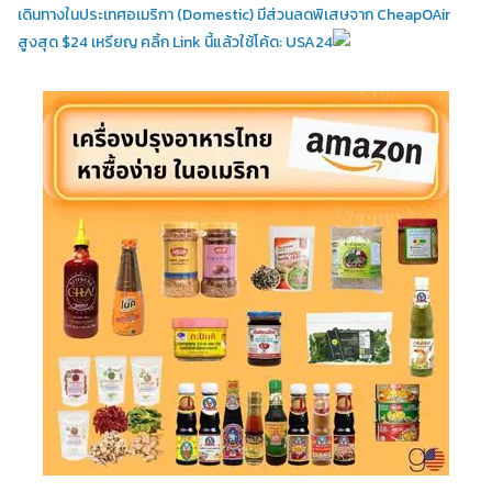
เดินทางในประเทศอเมริกา (Domestic)
มีส่วนลดพิเสษจาก CheapOAir
สูงสุด $24 เหรียญ คลิ้ก Link นี้แล้วใช้โค้ด: USA24