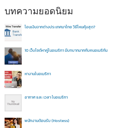
บทความยอดนิยม
โอนเงินจากต่างประเทศมาไทย วิธีไหนคุ้มสุด?
10 เว็บไซต์หาคู่ในอเมริกา มีบทบาทมากกับคนอเมริกัน
หางานในอเมริกา
อากาศ และ เวลา ในอเมริกา
พนักงานต้อนรับ (Hostess)