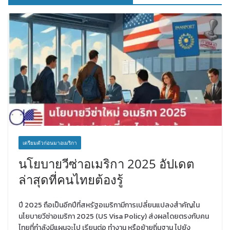
เตรียมตัวก่อนมาอเมริกา
นโยบายวีซ่าอเมริกา 2025 อัปเดต
ล่าสุดที่คนไทยต้องรู้
ปี 2025 ถือเป็นอีกปีที่สหรัฐอเมริกามีการเปลี่ยนแปลงสำคัญใน
นโยบายวีซ่าอเมริกา 2025 (US Visa Policy) ส่งผลโดยตรงกับคน
ไทยที่กำลังมีแผนจะไป เรียนต่อ ทำงาน หรือย้ายถิ่นฐาน ไปยัง