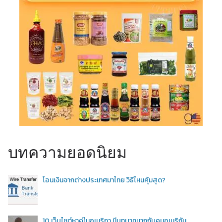
บทความยอดนิยม
โอนเงินจากต่างประเทศมาไทย วิธีไหนคุ้มสุด?
10 เว็บไซต์หาคู่ในอเมริกา มีบทบาทมากกับคนอเมริกัน