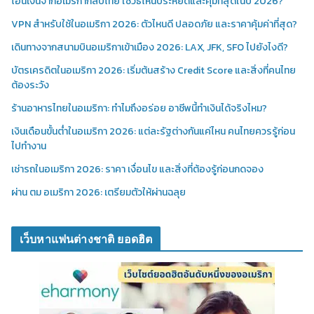
โอนเงินจากอเมริกากลับไทย ใช้วิธีไหนประหยัดและคุ้มที่สุดในปี 2026?
VPN สำหรับใช้ในอเมริกา 2026: ตัวไหนดี ปลอดภัย และราคาคุ้มค่าที่สุด?
เดินทางจากสนามบินอเมริกาเข้าเมือง 2026: LAX, JFK, SFO ไปยังไงดี?
บัตรเครดิตในอเมริกา 2026: เริ่มต้นสร้าง Credit Score และสิ่งที่คนไทย
ต้องระวัง
ร้านอาหารไทยในอเมริกา: ทำไมถึงอร่อย อาชีพนี้ทำเงินได้จริงไหม?
เงินเดือนขั้นต่ำในอเมริกา 2026: แต่ละรัฐต่างกันแค่ไหน คนไทยควรรู้ก่อน
ไปทำงาน
เช่ารถในอเมริกา 2026: ราคา เงื่อนไข และสิ่งที่ต้องรู้ก่อนกดจอง
ผ่าน ตม อเมริกา 2026: เตรียมตัวให้ผ่านฉลุย
เว็บหาแฟนต่างชาติ ยอดฮิต