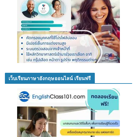
เว็บเรียนภาษาอังกฤษออนไลน์ เรียนฟรี