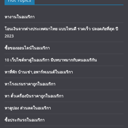
หางานในอเมริกา
โอนเงินจากต่างประเทศมาไทย แบบไหนดี รวดเร็ว ปลอดภัยที่สุด ปี
2023
ซื้อของออนไลน์ในอเมริกา
10 เว็บไซต์หาคู่ในอเมริกา มีบทบาทมากกับคนอเมริกัน
หาที่พัก บ้านเช่า,อพาร์ทเมนต์ในอเมริกา
หาโรงแรมราคาถูกในอเมริกา
หา ตั๋วเครื่องบินราคาถูกในอเมริกา
หาคูปอง ส่วนลดในอเมริกา
ซื้อประกันรถในอเมริกา