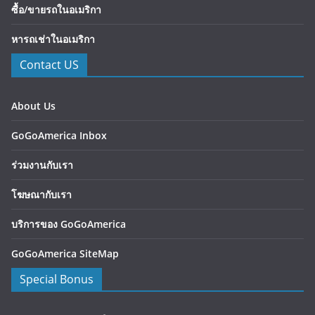
ซื้อ/ขายรถในอเมริกา
หารถเช่าในอเมริกา
Contact US
About Us
GoGoAmerica Inbox
ร่วมงานกับเรา
โฆษณากับเรา
บริการของ GoGoAmerica
GoGoAmerica SiteMap
Special Bonus