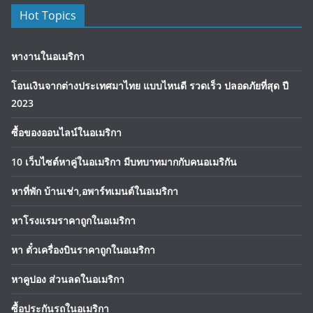
Hot Topics
หางานในอเมริกา
โอนเงินจากต่างประเทศมาไทย แบบไหนดี รวดเร็ว ปลอดภัยที่สุด ปี
2023
ซื้อของออนไลน์ในอเมริกา
10 เว็บไซต์หาคู่ในอเมริกา มีบทบาทมากกับคนอเมริกัน
หาที่พัก บ้านเช่า,อพาร์ทเมนต์ในอเมริกา
หาโรงแรมราคาถูกในอเมริกา
หา ตั๋วเครื่องบินราคาถูกในอเมริกา
หาคูปอง ส่วนลดในอเมริกา
ซื้อประกันรถในอเมริกา