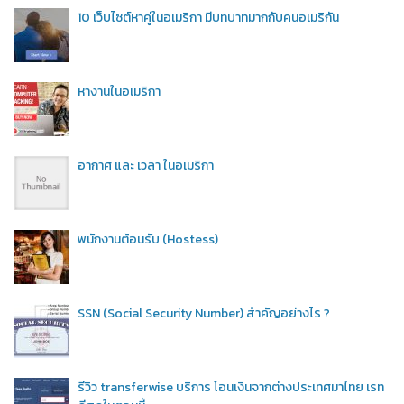
10 เว็บไซต์หาคู่ในอเมริกา มีบทบาทมากกับคนอเมริกัน
หางานในอเมริกา
อากาศ และ เวลา ในอเมริกา
พนักงานต้อนรับ (Hostess)
SSN (Social Security Number) สำคัญอย่างไร ?
รีวิว transferwise บริการ โอนเงินจากต่างประเทศมาไทย เรท