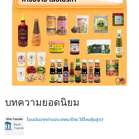
บทความยอดนิยม
โอนเงินจากต่างประเทศมาไทย วิธีไหนคุ้มสุด?