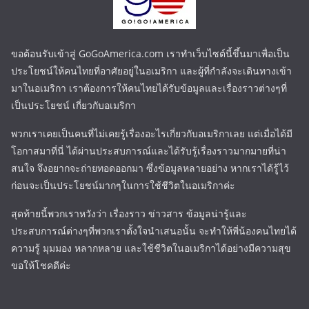
ขอต้อนรับเข้าสู่ GoGoAmerica.com เราทำเว็บไซต์นี้ขึ้นมาเพื่อเป็น
ประโยชน์ให้คนไทยที่อาศัยอยู่ในอเมริกา และผู้ที่กำลังจะเดินทางเข้า
มาในอเมริกา เราต้องการให้คนไทยได้รับข้อมูลและเรื่องราวต่างๆที่
เป็นประโยชน์ เกี่ยวกับอเมริกา
พวกเราเคยเป็นคนที่ไม่เคยรู้เรื่องอะไรเกี่ยวกับอเมริกาเลย แต่เมื่อได้มี
โอกาสมาที่นี่ ได้ผ่านประสบการณ์และได้รับรู้เรื่องราวมากมายที่น่า
สนใจ จึงอยากจะถ่ายทอดออกมา ซึ่งข้อมูลหลายอย่าง หากเราได้รู้ไว้
ก่อนจะเป็นประโยชน์มากๆในการใช้ชีวิตในอเมริกาค่ะ
สุดท้ายนี้พวกเราหวังว่า เรื่องราว ข่าวสาร ข้อมูลน่ารู้และ
ประสบการณ์ต่างๆที่พวกเราตั้งใจนำเสนอนั้น จะทำให้พี่น้องคนไทยได้
ความรู้ มุมมอง หลากหลาย และใช้ชีวิตในอเมริกาได้อย่างมีความสุข
ขอให้โชคดีค่ะ