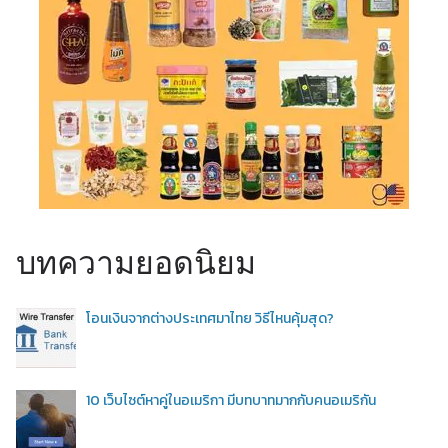
บทความยอดนิยม
โอนเงินจากต่างประเทศมาไทย วิธีไหนคุ้มสุด?
10 เว็บไซต์หาคู่ในอเมริกา มีบทบาทมากกับคนอเมริกัน