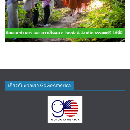
เกี่ยวกับพวกเรา GoGoAmerica