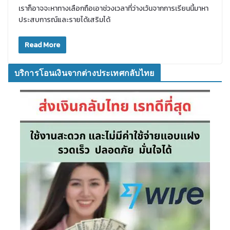
เราก็อาจจะหาทางเลือกถือเอาช่วงเวลาที่ว่างเว้นจากการเรียนนี้มาหา
ประสบการณ์และรายได้เสริมได้
Read More
บริการโอนเงินจากต่างประเทศกลับไทย