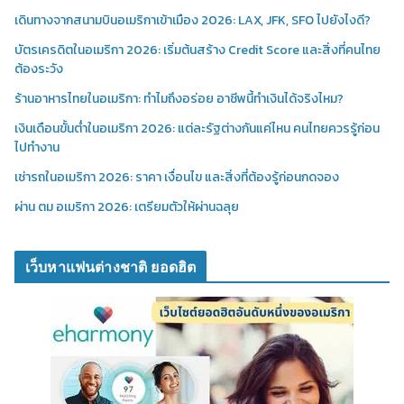
เดินทางจากสนามบินอเมริกาเข้าเมือง 2026: LAX, JFK, SFO ไปยังไงดี?
บัตรเครดิตในอเมริกา 2026: เริ่มต้นสร้าง Credit Score และสิ่งที่คนไทย
ต้องระวัง
ร้านอาหารไทยในอเมริกา: ทำไมถึงอร่อย อาชีพนี้ทำเงินได้จริงไหม?
เงินเดือนขั้นต่ำในอเมริกา 2026: แต่ละรัฐต่างกันแค่ไหน คนไทยควรรู้ก่อน
ไปทำงาน
เช่ารถในอเมริกา 2026: ราคา เงื่อนไข และสิ่งที่ต้องรู้ก่อนกดจอง
ผ่าน ตม อเมริกา 2026: เตรียมตัวให้ผ่านฉลุย
เว็บหาแฟนต่างชาติ ยอดฮิต