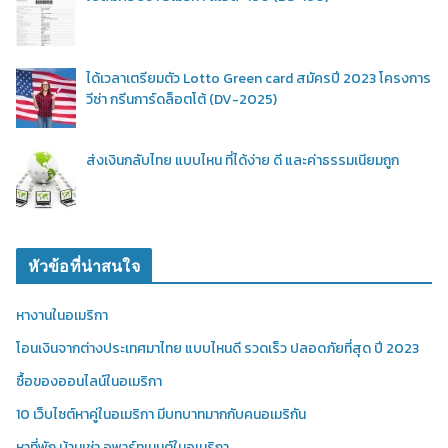
ได้เวลาเตรียมตัว Lotto Green card สมัครปี 2023 โครงการ
วีซ่า กรีนการ์ดล็อตโต้ (DV-2025)
ส่งเงินกลับไทย แบบไหน ที่ได้ง่าย ดี และค่าธรรมเนียมถูก
หัวข้อที่น่าสนใจ
หางานในอเมริกา
โอนเงินจากต่างประเทศมาไทย แบบไหนดี รวดเร็ว ปลอดภัยที่สุด ปี 2023
ซื้อของออนไลน์ในอเมริกา
10 เว็บไซต์หาคู่ในอเมริกา มีบทบาทมากกับคนอเมริกัน
หาที่พัก บ้านเช่า,อพาร์ทเมนต์ในอเมริกา