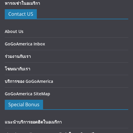
หารถเช่าในอเมริกา
Contact US
About Us
GoGoAmerica Inbox
ร่วมงานกับเรา
โฆษณากับเรา
บริการของ GoGoAmerica
GoGoAmerica SiteMap
Special Bonus
แนะนำบริการยอดฮิตในอเมริกา