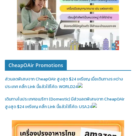
CheapOAir Promotions
ส่วนลดพิเสษจาก CheapOAir สูงสุด $24 เหรียญ เมื่อเดินทางระหว่าง
ประเทศ คลิ้ก Link นี้แล้วใช้โค้ด: WORLD24
เดินทางในประเทศอเมริกา (Domestic)
มีส่วนลดพิเสษจาก CheapOAir
สูงสุด $24 เหรียญ คลิ้ก Link นี้แล้วใช้โค้ด: USA24