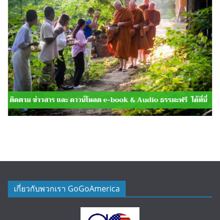
เกี่ยวกับพวกเรา GoGoAmerica