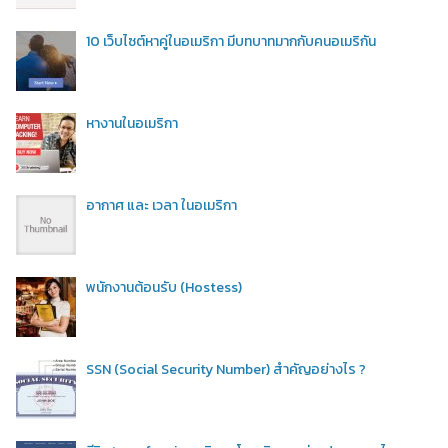
10 เว็บไซต์หาคู่ในอเมริกา มีบทบาทมากกับคนอเมริกัน
หางานในอเมริกา
อากาศ และ เวลา ในอเมริกา
พนักงานต้อนรับ (Hostess)
SSN (Social Security Number) สำคัญอย่างไร ?