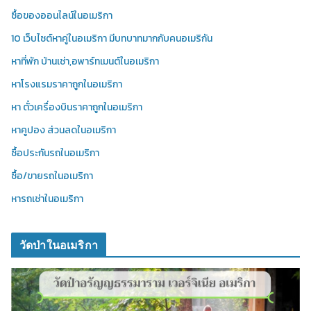
ซื้อของออนไลน์ในอเมริกา
10 เว็บไซต์หาคู่ในอเมริกา มีบทบาทมากกับคนอเมริกัน
หาที่พัก บ้านเช่า,อพาร์ทเมนต์ในอเมริกา
หาโรงแรมราคาถูกในอเมริกา
หา ตั๋วเครื่องบินราคาถูกในอเมริกา
หาคูปอง ส่วนลดในอเมริกา
ซื้อประกันรถในอเมริกา
ซื้อ/ขายรถในอเมริกา
หารถเช่าในอเมริกา
วัดป่าในอเมริกา