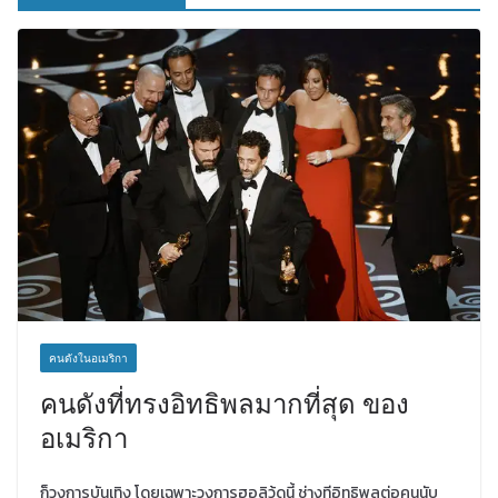
คนดังในอเมริกา
คนดังที่ทรงอิทธิพลมากที่สุด ของ
อเมริกา
ก็วงการบันเทิง โดยเฉพาะวงการฮอลิวู้ดนี้ ช่างทีอิทธิพลต่อคนนับ