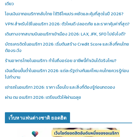
เดียว
โอนเงินจากอเมริกากลับไทย ใช้วิธีไหนประหยัดและคุ้มที่สุดในปี 2026?
VPN สำหรับใช้ในอเมริกา 2026: ตัวไหนดี ปลอดภัย และราคาคุ้มค่าที่สุด?
เดินทางจากสนามบินอเมริกาเข้าเมือง 2026: LAX, JFK, SFO ไปยังไงดี?
บัตรเครดิตในอเมริกา 2026: เริ่มต้นสร้าง Credit Score และสิ่งที่คนไทย
ต้องระวัง
ร้านอาหารไทยในอเมริกา: ทำไมถึงอร่อย อาชีพนี้ทำเงินได้จริงไหม?
เงินเดือนขั้นต่ำในอเมริกา 2026: แต่ละรัฐต่างกันแค่ไหน คนไทยควรรู้ก่อน
ไปทำงาน
เช่ารถในอเมริกา 2026: ราคา เงื่อนไข และสิ่งที่ต้องรู้ก่อนกดจอง
ผ่าน ตม อเมริกา 2026: เตรียมตัวให้ผ่านฉลุย
เว็บหาแฟนต่างชาติ ยอดฮิต