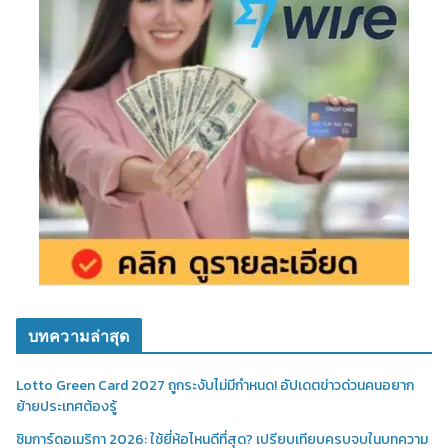
บทความล่าสุด
Lotto Green Card 2027 ถูกระงับไม่มีกำหนด! อัปเดตข่าวด่วนคนอยาก
ย้ายประเทศต้องรู้
ซิมการ์ดอเมริกา 2026: ใช้ยี่ห้อไหนดีที่สุด? เปรียบเทียบครบจบในบทความ