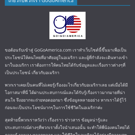
เกี่ยวกับพวกเรา GoGoAmerica
ขอต้อนรับเข้าสู่ GoGoAmerica.com เราทำเว็บไซต์นี้ขึ้นมาเพื่อเป็น
ประโยชน์ให้คนไทยที่อาศัยอยู่ในอเมริกา และผู้ที่กำลังจะเดินทางเข้า
มาในอเมริกา เราต้องการให้คนไทยได้รับข้อมูลและเรื่องราวต่างๆที่
เป็นประโยชน์ เกี่ยวกับอเมริกา
พวกเราเคยเป็นคนที่ไม่เคยรู้เรื่องอะไรเกี่ยวกับอเมริกาเลย แต่เมื่อได้มี
โอกาสมาที่นี่ ได้ผ่านประสบการณ์และได้รับรู้เรื่องราวมากมายที่น่า
สนใจ จึงอยากจะถ่ายทอดออกมา ซึ่งข้อมูลหลายอย่าง หากเราได้รู้ไว้
ก่อนจะเป็นประโยชน์มากๆในการใช้ชีวิตในอเมริกาค่ะ
สุดท้ายนี้พวกเราหวังว่า เรื่องราว ข่าวสาร ข้อมูลน่ารู้และ
ประสบการณ์ต่างๆที่พวกเราตั้งใจนำเสนอนั้น จะทำให้พี่น้องคนไทยได้
ความรู้ มุมมอง หลากหลาย และใช้ชีวิตในอเมริกาได้อย่างมีความสุข