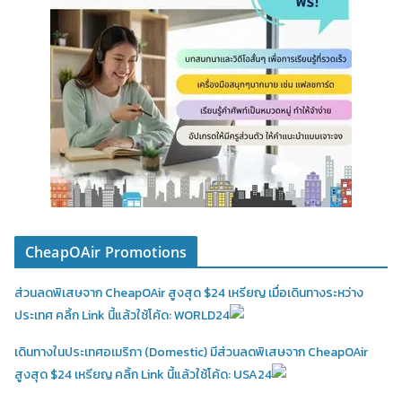
CheapOAir Promotions
ส่วนลดพิเสษจาก CheapOAir สูงสุด $24 เหรียญ เมื่อเดินทางระหว่าง
ประเทศ คลิ้ก Link นี้แล้วใช้โค้ด: WORLD24
เดินทางในประเทศอเมริกา (Domestic)
มีส่วนลดพิเสษจาก CheapOAir
สูงสุด $24 เหรียญ คลิ้ก Link นี้แล้วใช้โค้ด: USA24