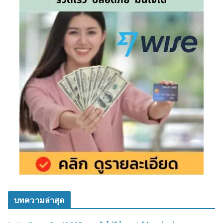
บทความล่าสุด