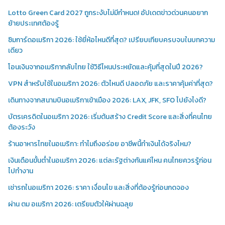
Lotto Green Card 2027 ถูกระงับไม่มีกำหนด! อัปเดตข่าวด่วนคนอยาก
ย้ายประเทศต้องรู้
ซิมการ์ดอเมริกา 2026: ใช้ยี่ห้อไหนดีที่สุด? เปรียบเทียบครบจบในบทความ
เดียว
โอนเงินจากอเมริกากลับไทย ใช้วิธีไหนประหยัดและคุ้มที่สุดในปี 2026?
VPN สำหรับใช้ในอเมริกา 2026: ตัวไหนดี ปลอดภัย และราคาคุ้มค่าที่สุด?
เดินทางจากสนามบินอเมริกาเข้าเมือง 2026: LAX, JFK, SFO ไปยังไงดี?
บัตรเครดิตในอเมริกา 2026: เริ่มต้นสร้าง Credit Score และสิ่งที่คนไทย
ต้องระวัง
ร้านอาหารไทยในอเมริกา: ทำไมถึงอร่อย อาชีพนี้ทำเงินได้จริงไหม?
เงินเดือนขั้นต่ำในอเมริกา 2026: แต่ละรัฐต่างกันแค่ไหน คนไทยควรรู้ก่อน
ไปทำงาน
เช่ารถในอเมริกา 2026: ราคา เงื่อนไข และสิ่งที่ต้องรู้ก่อนกดจอง
ผ่าน ตม อเมริกา 2026: เตรียมตัวให้ผ่านฉลุย