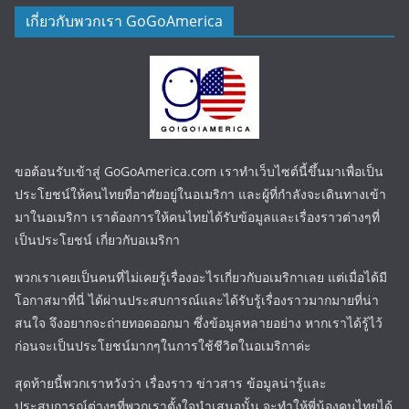
เกี่ยวกับพวกเรา GoGoAmerica
ขอต้อนรับเข้าสู่ GoGoAmerica.com เราทำเว็บไซต์นี้ขึ้นมาเพื่อเป็น
ประโยชน์ให้คนไทยที่อาศัยอยู่ในอเมริกา และผู้ที่กำลังจะเดินทางเข้า
มาในอเมริกา เราต้องการให้คนไทยได้รับข้อมูลและเรื่องราวต่างๆที่
เป็นประโยชน์ เกี่ยวกับอเมริกา
พวกเราเคยเป็นคนที่ไม่เคยรู้เรื่องอะไรเกี่ยวกับอเมริกาเลย แต่เมื่อได้มี
โอกาสมาที่นี่ ได้ผ่านประสบการณ์และได้รับรู้เรื่องราวมากมายที่น่า
สนใจ จึงอยากจะถ่ายทอดออกมา ซึ่งข้อมูลหลายอย่าง หากเราได้รู้ไว้
ก่อนจะเป็นประโยชน์มากๆในการใช้ชีวิตในอเมริกาค่ะ
สุดท้ายนี้พวกเราหวังว่า เรื่องราว ข่าวสาร ข้อมูลน่ารู้และ
ประสบการณ์ต่างๆที่พวกเราตั้งใจนำเสนอนั้น จะทำให้พี่น้องคนไทยได้