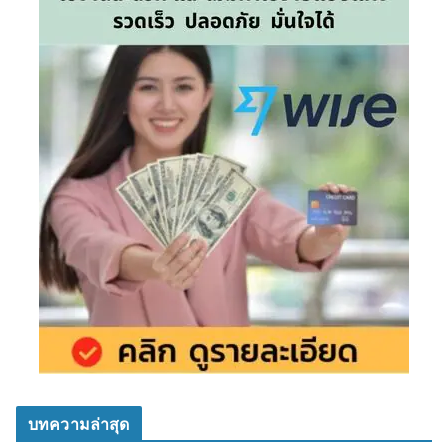
บทความล่าสุด