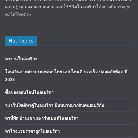
ความรู้ มุมมอง หลากหลาย และใช้ชีวิตในอเมริกาได้อย่างมีความสุข
ขอให้โชคดีค่ะ
Hot Topics
หางานในอเมริกา
โอนเงินจากต่างประเทศมาไทย แบบไหนดี รวดเร็ว ปลอดภัยที่สุด ปี
2023
ซื้อของออนไลน์ในอเมริกา
10 เว็บไซต์หาคู่ในอเมริกา มีบทบาทมากกับคนอเมริกัน
หาที่พัก บ้านเช่า,อพาร์ทเมนต์ในอเมริกา
หาโรงแรมราคาถูกในอเมริกา