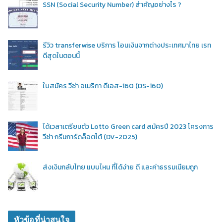
SSN (Social Security Number) สำคัญอย่างไร ?
รีวิว transferwise บริการ โอนเงินจากต่างประเทศมาไทย เรท
ดีสุดในตอนนี้
ใบสมัคร วีซ่า อเมริกา ดีเอส-160 (DS-160)
ได้เวลาเตรียมตัว Lotto Green card สมัครปี 2023 โครงการ
วีซ่า กรีนการ์ดล็อตโต้ (DV-2025)
ส่งเงินกลับไทย แบบไหน ที่ได้ง่าย ดี และค่าธรรมเนียมถูก
หัวข้อที่น่าสนใจ