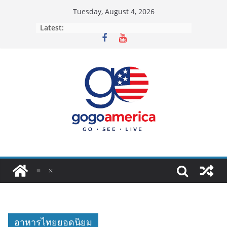
Skip
Tuesday, August 4, 2026
to
Latest:
content
อาหารไทยยอดนิยม