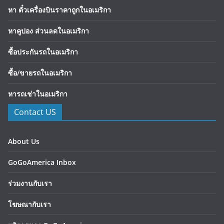
หา ตั๋วเครื่องบินราคาถูกในอเมริกา
หาคูปอง ส่วนลดในอเมริกา
ซื้อประกันรถในอเมริกา
ซื้อ/ขายรถในอเมริกา
หารถเช่าในอเมริกา
Contact US
About Us
GoGoAmerica Inbox
ร่วมงานกับเรา
โฆษณากับเรา