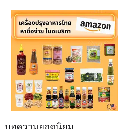
บทความยอดนิยม