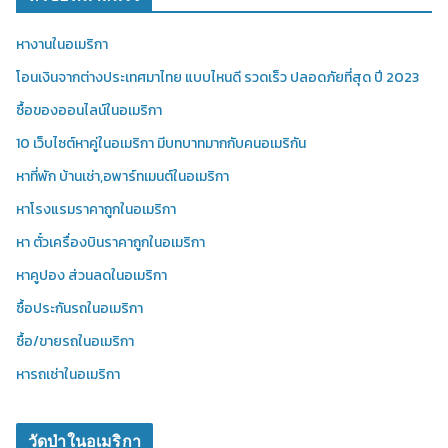
หางานในอเมริกา
โอนเงินจากต่างประเทศมาไทย แบบไหนดี รวดเร็ว ปลอดภัยที่สุด ปี 2023
ซื้อของออนไลน์ในอเมริกา
10 เว็บไซต์หาคู่ในอเมริกา มีบทบาทมากกับคนอเมริกัน
หาที่พัก บ้านเช่า,อพาร์ทเมนต์ในอเมริกา
หาโรงแรมราคาถูกในอเมริกา
หา ตั๋วเครื่องบินราคาถูกในอเมริกา
หาคูปอง ส่วนลดในอเมริกา
ซื้อประกันรถในอเมริกา
ซื้อ/ขายรถในอเมริกา
หารถเช่าในอเมริกา
วัดป่าในอเมริกา