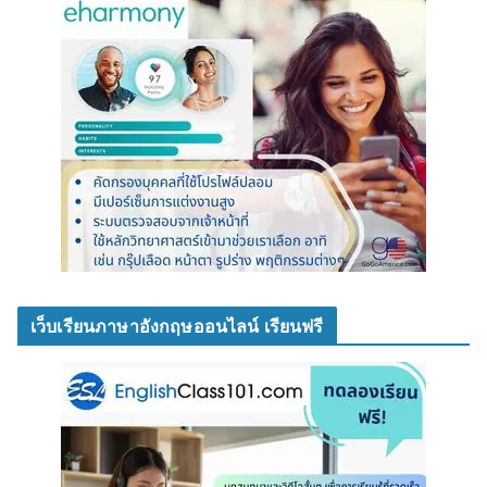
เว็บเรียนภาษาอังกฤษออนไลน์ เรียนฟรี