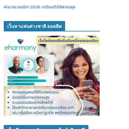
ผ่าน ตม อเมริกา 2026: เตรียมตัวให้ผ่านฉลุย
เว็บหาแฟนต่างชาติ ยอดฮิต