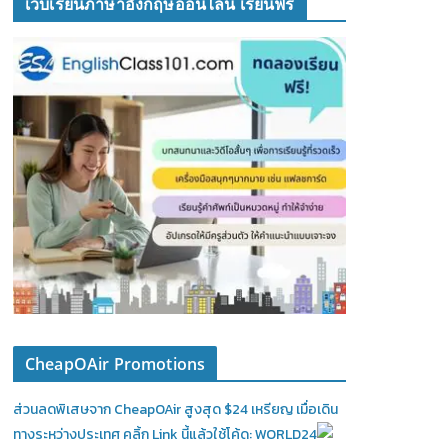
เว็บเรียนภาษาอังกฤษออนไลน์ เรียนฟรี
CheapOAir Promotions
ส่วนลดพิเสษจาก CheapOAir สูงสุด $24 เหรียญ เมื่อเดิน
ทางระหว่างประเทศ คลิ้ก Link นี้แล้วใช้โค้ด: WORLD24