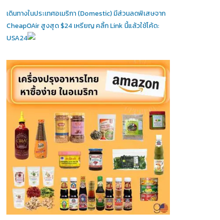
เดินทางในประเทศอเมริกา (Domestic)
มีส่วนลดพิเสษจาก
CheapOAir สูงสุด $24 เหรียญ คลิ้ก Link นี้แล้วใช้โค้ด:
USA24