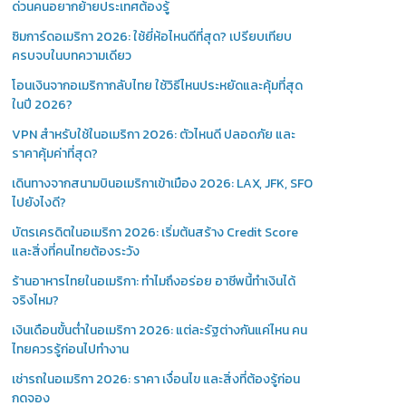
ด่วนคนอยากย้ายประเทศต้องรู้
ซิมการ์ดอเมริกา 2026: ใช้ยี่ห้อไหนดีที่สุด? เปรียบเทียบ
ครบจบในบทความเดียว
โอนเงินจากอเมริกากลับไทย ใช้วิธีไหนประหยัดและคุ้มที่สุด
ในปี 2026?
VPN สำหรับใช้ในอเมริกา 2026: ตัวไหนดี ปลอดภัย และ
ราคาคุ้มค่าที่สุด?
เดินทางจากสนามบินอเมริกาเข้าเมือง 2026: LAX, JFK, SFO
ไปยังไงดี?
บัตรเครดิตในอเมริกา 2026: เริ่มต้นสร้าง Credit Score
และสิ่งที่คนไทยต้องระวัง
ร้านอาหารไทยในอเมริกา: ทำไมถึงอร่อย อาชีพนี้ทำเงินได้
จริงไหม?
เงินเดือนขั้นต่ำในอเมริกา 2026: แต่ละรัฐต่างกันแค่ไหน คน
ไทยควรรู้ก่อนไปทำงาน
เช่ารถในอเมริกา 2026: ราคา เงื่อนไข และสิ่งที่ต้องรู้ก่อน
กดจอง