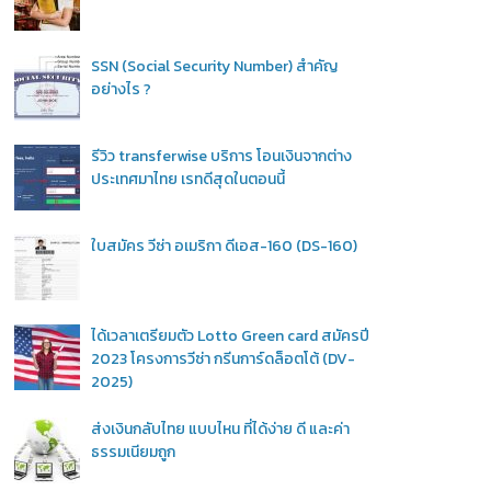
SSN (Social Security Number) สำคัญ
อย่างไร ?
รีวิว transferwise บริการ โอนเงินจากต่าง
ประเทศมาไทย เรทดีสุดในตอนนี้
ใบสมัคร วีซ่า อเมริกา ดีเอส-160 (DS-160)
ได้เวลาเตรียมตัว Lotto Green card สมัครปี
2023 โครงการวีซ่า กรีนการ์ดล็อตโต้ (DV-
2025)
ส่งเงินกลับไทย แบบไหน ที่ได้ง่าย ดี และค่า
ธรรมเนียมถูก