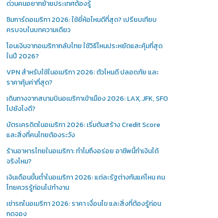
ด่วนคนอยากย้ายประเทศต้องรู้
ซิมการ์ดอเมริกา 2026: ใช้ยี่ห้อไหนดีที่สุด? เปรียบเทียบ
ครบจบในบทความเดียว
โอนเงินจากอเมริกากลับไทย ใช้วิธีไหนประหยัดและคุ้มที่สุด
ในปี 2026?
VPN สำหรับใช้ในอเมริกา 2026: ตัวไหนดี ปลอดภัย และ
ราคาคุ้มค่าที่สุด?
เดินทางจากสนามบินอเมริกาเข้าเมือง 2026: LAX, JFK, SFO
ไปยังไงดี?
บัตรเครดิตในอเมริกา 2026: เริ่มต้นสร้าง Credit Score
และสิ่งที่คนไทยต้องระวัง
ร้านอาหารไทยในอเมริกา: ทำไมถึงอร่อย อาชีพนี้ทำเงินได้
จริงไหม?
เงินเดือนขั้นต่ำในอเมริกา 2026: แต่ละรัฐต่างกันแค่ไหน คน
ไทยควรรู้ก่อนไปทำงาน
เช่ารถในอเมริกา 2026: ราคา เงื่อนไข และสิ่งที่ต้องรู้ก่อน
กดจอง