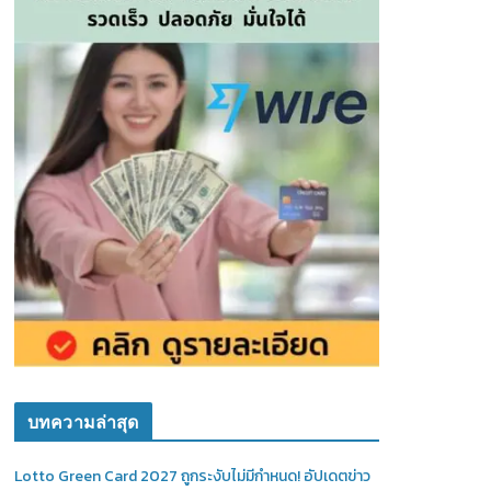
บทความล่าสุด
Lotto Green Card 2027 ถูกระงับไม่มีกำหนด! อัปเดตข่าว