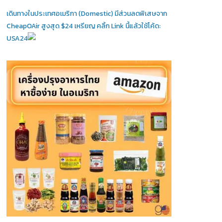
เดินทางในประเทศอเมริกา (Domestic)
มีส่วนลดพิเสษจาก
CheapOAir สูงสุด $24 เหรียญ คลิ้ก Link นี้แล้วใช้โค้ด:
USA24