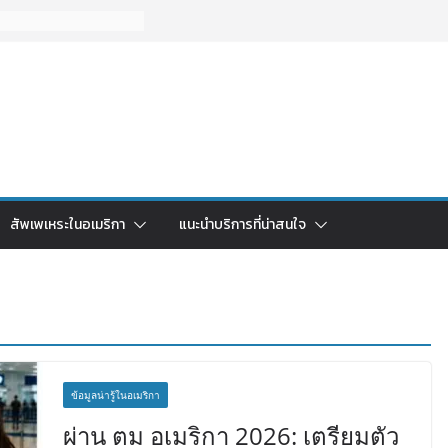
สัพเพเหระในอเมริกา
แนะนำบริการที่น่าสนใจ
ข้อมูลน่ารู้ในอเมริกา
ผ่าน ตม อเมริกา 2026: เตรียมตัว