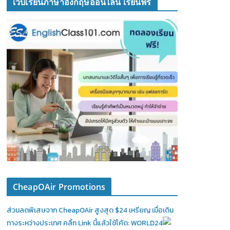
เว็บเรียนภาษาอังกฤษออนไลน์ เรียนฟรี
CheapOAir Promotions
ส่วนลดพิเสษจาก CheapOAir สูงสุด $24 เหรียญ เมื่อเดิน
ทางระหว่างประเทศ คลิ้ก Link นี้แล้วใช้โค้ด: WORLD24