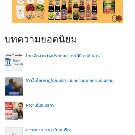
บทความยอดนิยม
โอนเงินจากต่างประเทศมาไทย วิธีไหนคุ้มสุด?
10 เว็บไซต์หาคู่ในอเมริกา มีบทบาทมากกับคนอเมริกัน
หางานในอเมริกา
อากาศ และ เวลา ในอเมริกา