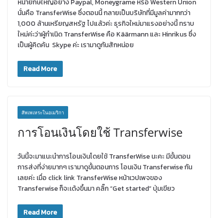
หน้ายักษ์ใหญ่อย่าง Paypal, Moneygrame หรือ Western Union
นั่นคือ TransferWise ซึ่งตอนนี้ กลายเป็นบริษัทที่มีมูลค่ามากกว่า
1,000 ล้านเหรียญสหรัฐ ไปแล้วค่ะ ธุรกิจใหม่มาแรงอย่างนี้ ทราบ
ใหม่ค่ะว่าผู้กำเนิด TransferWise คือ Käärmann และ Hinrikus ซึ่ง
เป็นผู้คิดค้น Skype ค่ะ เรามาดูกันสักหน่อย
Read More
สัพเพเหระในอเมริกา
การโอนเงินโดยใช้ Transferwise
วันนี้จะมาแนะนำการโอนเงินโดยใช้ TransferWise นะคะ มีขั้นตอน
การส่งที่ง่ายมากๆ เรามาดูขั้นตอนการ โอนเงิน Transferwise กัน
เลยค่ะ เมื่อ click link TransferWise หน้าเวปเพจของ
Transferwise ก็จะเด้งขึ้นมา คลิ๊ก “Get started” ปุ่มเขียว
Read More