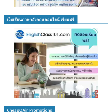
เว็บเรียนภาษาอังกฤษออนไลน์ เรียนฟรี
CheapOAir Promotions