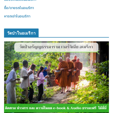
ซื้อ/ขายรถในอเมริกา
หารถเช่าในอเมริกา
วัดป่าในอเมริกา