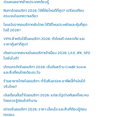
ด่วนคนอยากย้ายประเทศต้องรู้
ซิมการ์ดอเมริกา 2026: ใช้ยี่ห้อไหนดีที่สุด? เปรียบเทียบ
ครบจบในบทความเดียว
โอนเงินจากอเมริกากลับไทย ใช้วิธีไหนประหยัดและคุ้มที่สุด
ในปี 2026?
VPN สำหรับใช้ในอเมริกา 2026: ตัวไหนดี ปลอดภัย และ
ราคาคุ้มค่าที่สุด?
เดินทางจากสนามบินอเมริกาเข้าเมือง 2026: LAX, JFK, SFO
ไปยังไงดี?
บัตรเครดิตในอเมริกา 2026: เริ่มต้นสร้าง Credit Score
และสิ่งที่คนไทยต้องระวัง
ร้านอาหารไทยในอเมริกา: ทำไมถึงอร่อย อาชีพนี้ทำเงินได้
จริงไหม?
เงินเดือนขั้นต่ำในอเมริกา 2026: แต่ละรัฐต่างกันแค่ไหน คน
ไทยควรรู้ก่อนไปทำงาน
เช่ารถในอเมริกา 2026: ราคา เงื่อนไข และสิ่งที่ต้องรู้ก่อน
กดจอง