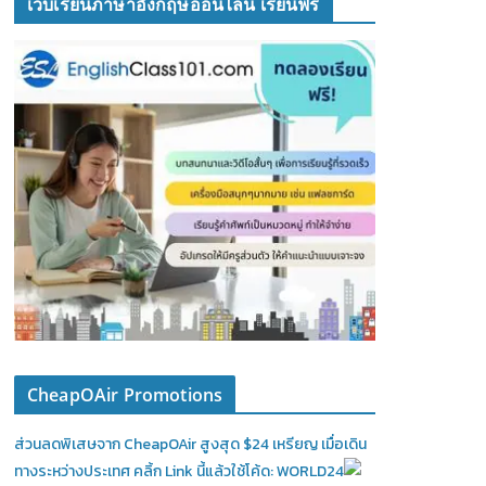
เว็บเรียนภาษาอังกฤษออนไลน์ เรียนฟรี
CheapOAir Promotions
ส่วนลดพิเสษจาก CheapOAir สูงสุด $24 เหรียญ เมื่อเดิน
ทางระหว่างประเทศ คลิ้ก Link นี้แล้วใช้โค้ด: WORLD24