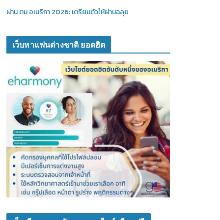
ผ่าน ตม อเมริกา 2026: เตรียมตัวให้ผ่านฉลุย
เว็บหาแฟนต่างชาติ ยอดฮิต