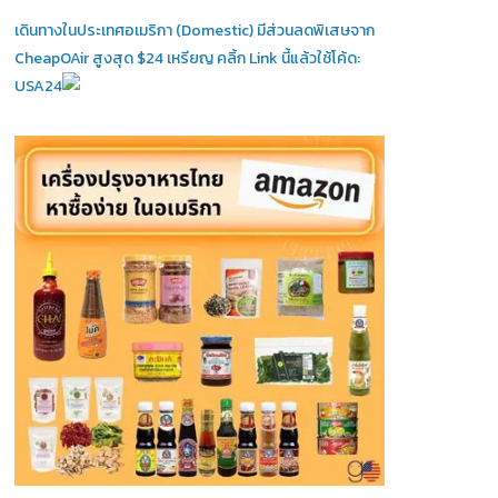
เดินทางในประเทศอเมริกา (Domestic)
มีส่วนลดพิเสษจาก
CheapOAir สูงสุด $24 เหรียญ คลิ้ก Link นี้แล้วใช้โค้ด:
USA24