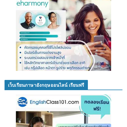
เว็บเรียนภาษาอังกฤษออนไลน์ เรียนฟรี