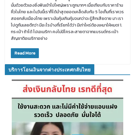
นั่นด้วยตัวเองยิ่งฟินเข้าไปใหญ่เพราะถูกมากๆ เมื่อเทียบกับราคาร้าน
หิ้วในไทย และในวันนี้เราก็ได้นำสุดยอดเคล็ดลับกับ 5 ไอเท็มที่เราควร
สอยกลับเมืองไทย เพราะมันคุ้มเกินคุ้มจนกว่าจะรู้สึกเสียดาย มา เรา
ไปดูกันเลยดีกว่า มีอะไรบ้างที่เรียกได้ว่า มีเท่าไหร่ต้องเหมาให้หมด! 1.
กระเป๋า ถ้าได้ ไปเอเมริกา คงไม่มีใครละสายตาจากแบรนด์กระเป๋า
สัญชาติอเมริกาอย่าง
Read More
บริการโอนเงินจากต่างประเทศกลับไทย