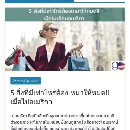
สัพเพเหระในอเมริกา
5 สิ่งที่มีเท่าไหร่ต้องเหมาให้หมด!!
เมื่อไปอเมริกา
ไปอเมริกา ถือเป็นอีกหนึ่งจุดหมายปลายทางที่คนไทยหลายๆ คนก็
ต่างอยากจะหาโอกาสไปเหยียบพื้นดินดูสักครั้ง ก็อย่างว่า อเมริกานี่
ขึ้นชื่อเรื่องของไฮโซกิ๊บเก๋ยูเรก้าอยู่แล้ว แถมถ้าได้ไปเดินช้อปปิ้งที่