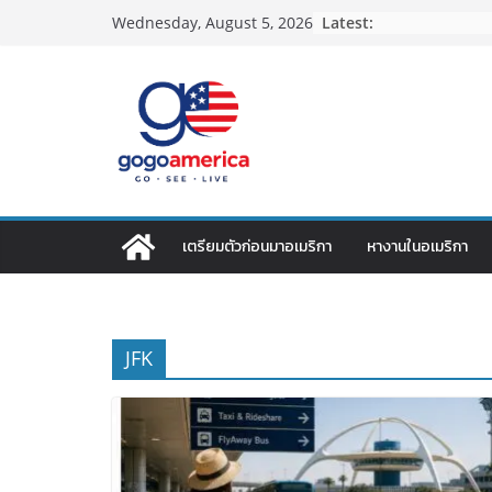
Skip
Latest:
Wednesday, August 5, 2026
to
content
เตรียมตัวก่อนมาอเมริกา
หางานในอเมริกา
JFK