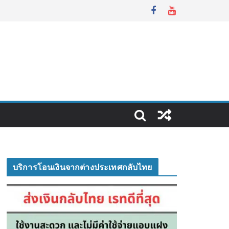
บริการโอนเงินจากต่างประเทศกลับไทย