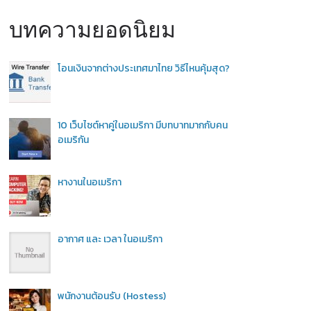
บทความยอดนิยม
โอนเงินจากต่างประเทศมาไทย วิธีไหนคุ้มสุด?
10 เว็บไซต์หาคู่ในอเมริกา มีบทบาทมากกับคน
อเมริกัน
หางานในอเมริกา
อากาศ และ เวลา ในอเมริกา
พนักงานต้อนรับ (Hostess)