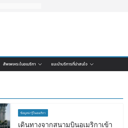
สัพเพเหระในอเมริกา
แนะนำบริการที่น่าสนใจ
ข้อมูลน่ารู้ในอเมริกา
เดินทางจากสนามบินอเมริกาเข้า