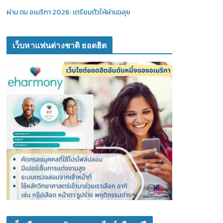
ผ่าน ตม อเมริกา 2026: เตรียมตัวให้ผ่านฉลุย
เว็บหาแฟนต่างชาติ ยอดฮิต