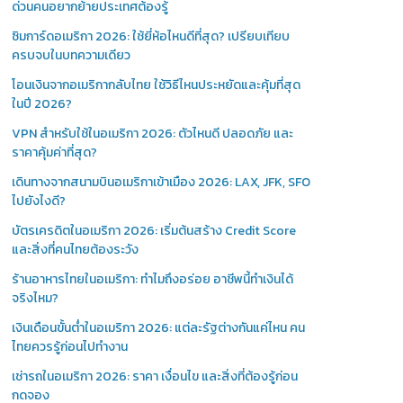
ด่วนคนอยากย้ายประเทศต้องรู้
ซิมการ์ดอเมริกา 2026: ใช้ยี่ห้อไหนดีที่สุด? เปรียบเทียบ
ครบจบในบทความเดียว
โอนเงินจากอเมริกากลับไทย ใช้วิธีไหนประหยัดและคุ้มที่สุด
ในปี 2026?
VPN สำหรับใช้ในอเมริกา 2026: ตัวไหนดี ปลอดภัย และ
ราคาคุ้มค่าที่สุด?
เดินทางจากสนามบินอเมริกาเข้าเมือง 2026: LAX, JFK, SFO
ไปยังไงดี?
บัตรเครดิตในอเมริกา 2026: เริ่มต้นสร้าง Credit Score
และสิ่งที่คนไทยต้องระวัง
ร้านอาหารไทยในอเมริกา: ทำไมถึงอร่อย อาชีพนี้ทำเงินได้
จริงไหม?
เงินเดือนขั้นต่ำในอเมริกา 2026: แต่ละรัฐต่างกันแค่ไหน คน
ไทยควรรู้ก่อนไปทำงาน
เช่ารถในอเมริกา 2026: ราคา เงื่อนไข และสิ่งที่ต้องรู้ก่อน
กดจอง