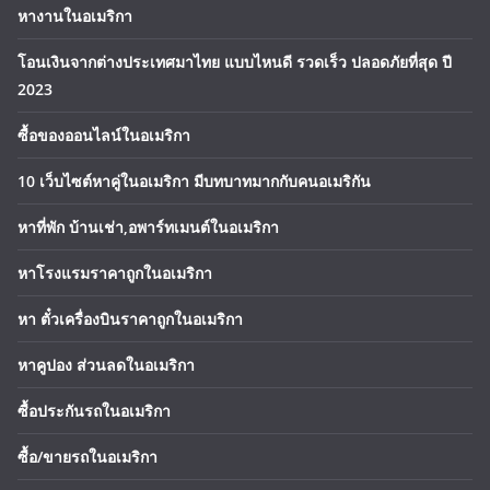
หางานในอเมริกา
โอนเงินจากต่างประเทศมาไทย แบบไหนดี รวดเร็ว ปลอดภัยที่สุด ปี
2023
ซื้อของออนไลน์ในอเมริกา
10 เว็บไซต์หาคู่ในอเมริกา มีบทบาทมากกับคนอเมริกัน
หาที่พัก บ้านเช่า,อพาร์ทเมนต์ในอเมริกา
หาโรงแรมราคาถูกในอเมริกา
หา ตั๋วเครื่องบินราคาถูกในอเมริกา
หาคูปอง ส่วนลดในอเมริกา
ซื้อประกันรถในอเมริกา
ซื้อ/ขายรถในอเมริกา