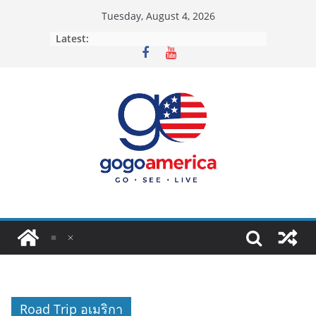
Skip
Tuesday, August 4, 2026
to
Latest:
content
Road Trip อเมริกา