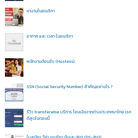
หางานในอเมริกา
อากาศ และ เวลา ในอเมริกา
พนักงานต้อนรับ (Hostess)
SSN (Social Security Number) สำคัญอย่างไร ?
รีวิว transferwise บริการ โอนเงินจากต่างประเทศมาไทย เรท
ดีสุดในตอนนี้
ใบสมัคร วีซ่า อเมริกา ดีเอส-160 (DS-160)