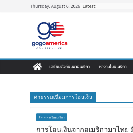
Skip
Latest:
Thursday, August 6, 2026
to
content
เตรียมตัวก่อนมาอเมริกา
หางานในอเมริกา
ค่าธรรมเนียมการโอนเงิน
สัพเพเหระในอเมริกา
การโอนเงินจากอเมริกามาไทย มี