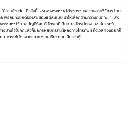
ยให้ทางบ้านกัน ซึ่งวันนี้ GoGoAmerica ได้รวบรวมหลากหลายวิธีการ โอน
่อ พร้อมทั้งข้อดีข้อเสียของแต่ละแบบ มาให้เลือกตามความถนัดค่ะ 1 . ส่ง
account ไว้สองบัญชีก็จะได้บัตรเอทีเอ็มสองบัตรบัตรATM อันแรกก็
ทางบ้านไว้ใช้กดแล้วก็บอกรหัสบัตรกันทีหลังทางโทรศัพท์ ถึงเวลาเงินออกก็
งไทย การใช้บัตรจากธนาคารอเมริกา ถอนเงินจากตู้