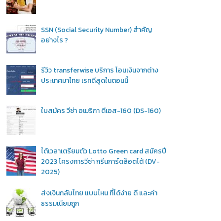
SSN (Social Security Number) สำคัญ
อย่างไร ?
รีวิว transferwise บริการ โอนเงินจากต่าง
ประเทศมาไทย เรทดีสุดในตอนนี้
ใบสมัคร วีซ่า อเมริกา ดีเอส-160 (DS-160)
ได้เวลาเตรียมตัว Lotto Green card สมัครปี
2023 โครงการวีซ่า กรีนการ์ดล็อตโต้ (DV-
2025)
ส่งเงินกลับไทย แบบไหน ที่ได้ง่าย ดี และค่า
ธรรมเนียมถูก