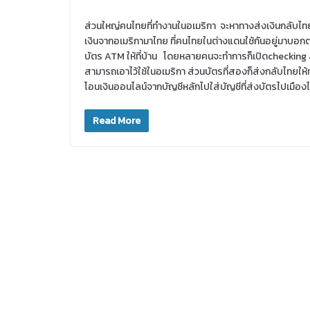
ส่วนใหญ่คนไทยที่ทำงานในอเมริกา จะหาทางส่งเงินกลับไท
เงินจากอเมริกามาไทย ที่คนไทยในต่างแดนใช้กันอยู่มาบอกต
บัตร ATM ให้ที่บ้าน โดยหลายคนจะทำการก็เปิดchecking 
สามารถเอาไว้ใช้ในอเมริกา ส่วนบัตรที่สองก็ส่งกลับไทยให้
โอนเงินออนไลน์จากบัญชีหลักไปใส่บัญชีที่ส่งบัตรไปเมือ
Read More