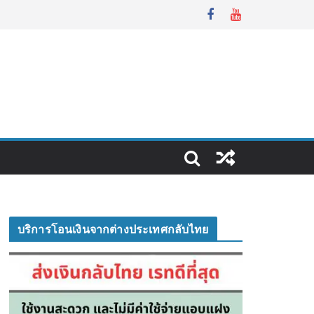
บริการโอนเงินจากต่างประเทศกลับไทย