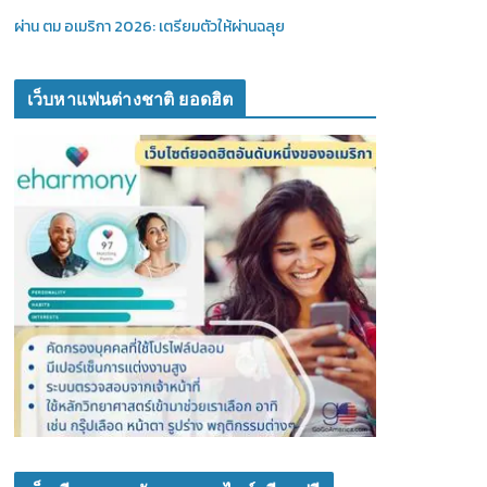
ผ่าน ตม อเมริกา 2026: เตรียมตัวให้ผ่านฉลุย
เว็บหาแฟนต่างชาติ ยอดฮิต