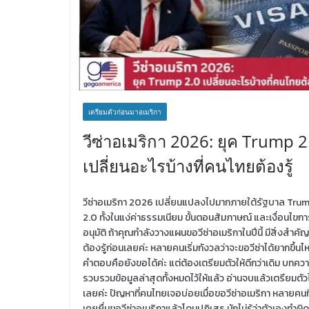
เตรียมตัวก่อนมาอเมริกา
วีซ่าอเมริกา 2026: ยุค Trump 2
เปลี่ยนอะไรบ้างที่คนไทยต้องรู้
วีซ่าอเมริกา 2026 เปลี่ยนแปลงไปมากภายใต้รัฐบาล Tru
2.0 ทั้งในแง่ค่าธรรมเนียม ขั้นตอนสัมภาษณ์ และเงื่อนไขก
อนุมัติ ถ้าคุณกำลังวางแผนขอวีซ่าอเมริกาในปีนี้ มีสิ่งสำคัญท
ต้องรู้ก่อนเลยค่ะ หลายคนเริ่มกังวลว่าจะขอวีซ่าได้ยากขึ้นไ
คำตอบคือยังขอได้ค่ะ แต่ต้องเตรียมตัวให้ดีกว่าเดิม บทความ
รวบรวมข้อมูลล่าสุดทั้งหมดไว้ให้แล้ว อ่านจบแล้วเตรียมตัว
เลยค่ะ ปัญหาที่คนไทยเจอบ่อยเมื่อขอวีซ่าอเมริกา หลายคนที
เคยยื่นขอวีซ่าอเมริกาแล้วโดนปฏิเสธ มักไม่รู้ว่าตัวเองทำผิด