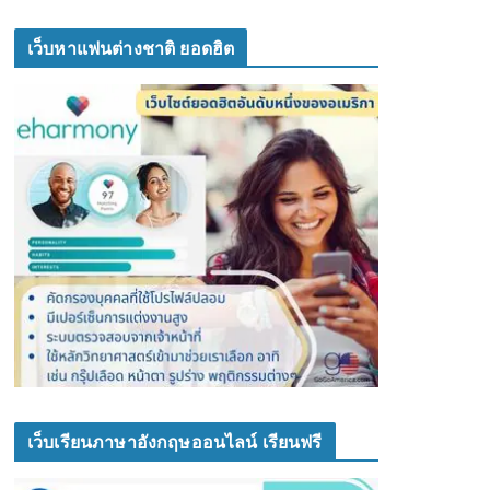
เว็บหาแฟนต่างชาติ ยอดฮิต
เว็บเรียนภาษาอังกฤษออนไลน์ เรียนฟรี