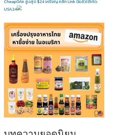
CheapOAir สูงสุด $24 เหรียญ คลิ้ก Link นี้แล้วใช้โค้ด:
USA24
บทความยอดนิยม