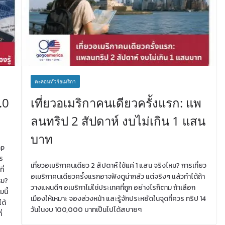
ตะลอนทัวร์อเมริกา
.0
เที่ยวอเมริกาคนเดียวครั้งแรก: แพ
ลนทริป 2 สัปดาห์ งบไม่เกิน 1 แสน
บาท
mp
าร
เที่ยวอเมริกาคนเดียว 2 สัปดาห์ ใช้แค่ 1 แสน จริงไหม? การเที่ยว
ี่
อเมริกาคนเดียวครั้งแรกอาจฟังดูน่ากลัว แต่จริงๆ แล้วทำได้ถ้า
หม?
วางแผนดีๆ อเมริกาไม่ใช่ประเทศที่ถูก อย่างไรก็ตาม ถ้าเลือก
นี้
เมืองให้เหมาะ จองล่วงหน้า และรู้จักประหยัดในจุดที่ควร ทริป 14
ได้
วันในงบ 100,000 บาทเป็นไปได้สบายๆ
่