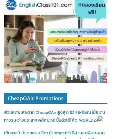
CheapOAir Promotions
ส่วนลดพิเสษจาก CheapOAir สูงสุด $24 เหรียญ เมื่อเดิน
ทางระหว่างประเทศ คลิ้ก Link นี้แล้วใช้โค้ด: WORLD24
เดินทางในประเทศอเมริกา (Domestic)
มีส่วนลดพิเสษจาก