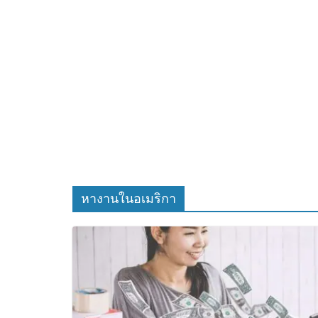
หางานในอเมริกา