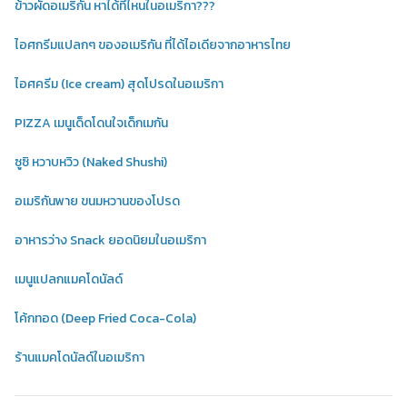
ข้าวผัดอเมริกัน หาได้ที่ไหนในอเมริกา???
ไอศกรีมแปลกๆ ของอเมริกัน ที่ได้ไอเดียจากอาหารไทย
ไอศครีม (Ice cream) สุดโปรดในอเมริกา
PIZZA เมนูเด็ดโดนใจเด็กเมกัน
ซูซิ หวาบหวิว (Naked Shushi)
อเมริกันพาย ขนมหวานของโปรด
อาหารว่าง Snack ยอดนิยมในอเมริกา
เมนูแปลกแมคโดนัลด์
โค้กทอด (Deep Fried Coca-Cola)
ร้านแมคโดนัลด์ในอเมริกา