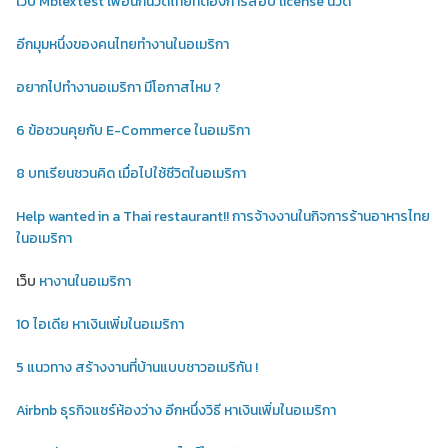
เว็บ Mblextest เพื่อนักนวดไทยที่ต้องการสอบ license นวด
อีกมุมหนึ่งของคนไทยทำงานในอเมริกา
อยากไปทำงานอเมริกา มีโอกาสไหม ?
6 ข้อชวนคุยกับ E-Commerce ในอเมริกา
8 บทเรียนชวนคิด เมื่อไปใช้ชีวิตในอเมริกา
Help wanted in a Thai restaurant!! การจ้างงานในกิจการร้านอาหารไทย
ในอเมริกา
เว็บ
หางานในอเมริกา
10 ไอเดีย หาเงินเพิ่มในอเมริกา
5 แนวทาง สร้างงานที่บ้านแบบชาวอเมริกัน !
Airbnb ธุรกิจแชร์ห้องว่าง อีกหนึ่งวิธี หาเงินเพิ่มในอเมริกา