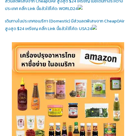
ส่วนลดพิเสษจาก CheapOAir สูงสุด $24 เหรียญ เมื่อเดินทางระหว่าง
ประเทศ คลิ้ก Link นี้แล้วใช้โค้ด: WORLD24
เดินทางในประเทศอเมริกา (Domestic)
มีส่วนลดพิเสษจาก CheapOAir
สูงสุด $24 เหรียญ คลิ้ก Link นี้แล้วใช้โค้ด: USA24