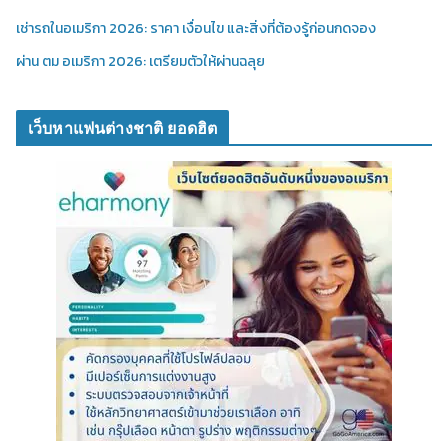
เช่ารถในอเมริกา 2026: ราคา เงื่อนไข และสิ่งที่ต้องรู้ก่อนกดจอง
ผ่าน ตม อเมริกา 2026: เตรียมตัวให้ผ่านฉลุย
เว็บหาแฟนต่างชาติ ยอดฮิต