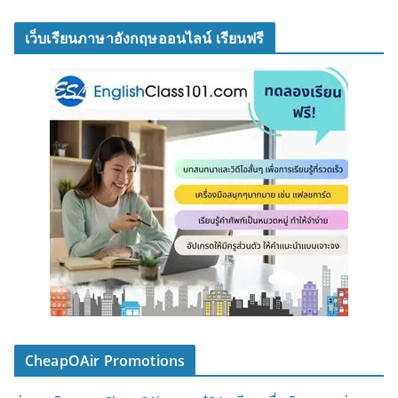
เว็บเรียนภาษาอังกฤษออนไลน์ เรียนฟรี
CheapOAir Promotions