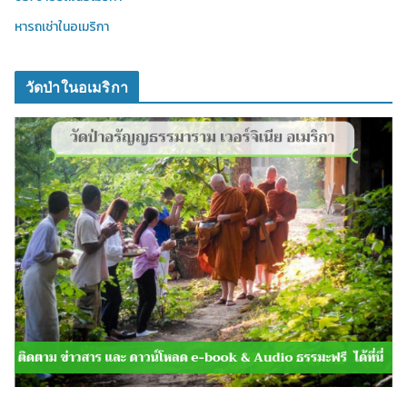
หารถเช่าในอเมริกา
วัดป่าในอเมริกา