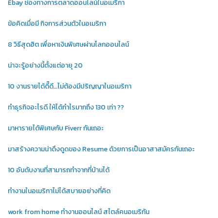
Ebay ช่องทางการตลาดออนไลน์ในอเมริกา
ข้อคิดเมื่อมี กิจการส่วนตัวในอเมริกา
8 วิธีสุดฮิต เพื่อหาเงินพิเศษผ่านโลกออนไลน์
น่าจะรู้อย่างนี้ตั้งแต่อายุ 20
10 งานรายได้ดี๊ดี…ไม่ต้องมีปริญญาในอเมริกา
ทำธุรกิจอะไรดี ให้ได้กำไรมากถึง 130 เท่า ??
มาหารายได้พิเศษกับ Fiverr กันเถอะ
มาสร้างความน่าดึงดูดของ Resume ด้วยการเป็นอาสาสมัครกันเถอะ
10 อันดับงานที่สามารถทำจากที่บ้านได้
ทำงานในอเมริกาไม่ได้สบายอย่างที่คิด
work from home ทำงานออนไลน์ สไตล์คนอเมริกัน