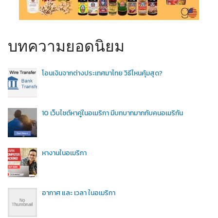
บทความยอดนิยม
โอนเงินจากต่างประเทศมาไทย วิธีไหนคุ้มสุด?
10 เว็บไซต์หาคู่ในอเมริกา มีบทบาทมากกับคนอเมริกัน
หางานในอเมริกา
อากาศ และ เวลา ในอเมริกา