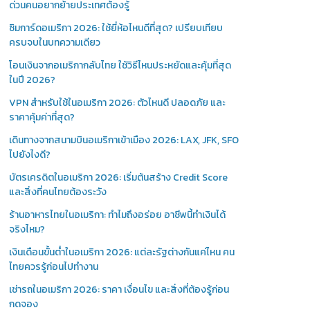
ด่วนคนอยากย้ายประเทศต้องรู้
ซิมการ์ดอเมริกา 2026: ใช้ยี่ห้อไหนดีที่สุด? เปรียบเทียบ
ครบจบในบทความเดียว
โอนเงินจากอเมริกากลับไทย ใช้วิธีไหนประหยัดและคุ้มที่สุด
ในปี 2026?
VPN สำหรับใช้ในอเมริกา 2026: ตัวไหนดี ปลอดภัย และ
ราคาคุ้มค่าที่สุด?
เดินทางจากสนามบินอเมริกาเข้าเมือง 2026: LAX, JFK, SFO
ไปยังไงดี?
บัตรเครดิตในอเมริกา 2026: เริ่มต้นสร้าง Credit Score
และสิ่งที่คนไทยต้องระวัง
ร้านอาหารไทยในอเมริกา: ทำไมถึงอร่อย อาชีพนี้ทำเงินได้
จริงไหม?
เงินเดือนขั้นต่ำในอเมริกา 2026: แต่ละรัฐต่างกันแค่ไหน คน
ไทยควรรู้ก่อนไปทำงาน
เช่ารถในอเมริกา 2026: ราคา เงื่อนไข และสิ่งที่ต้องรู้ก่อน
กดจอง