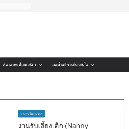
สัพเพเหระในอเมริกา
แนะนำบริการที่น่าสนใจ
หางานในอเมริกา
งานรับเลี้ยงเด็ก (Nanny