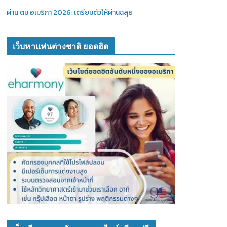
ผ่าน ตม อเมริกา 2026: เตรียมตัวให้ผ่านฉลุย
เว็บหาแฟนต่างชาติ ยอดฮิต