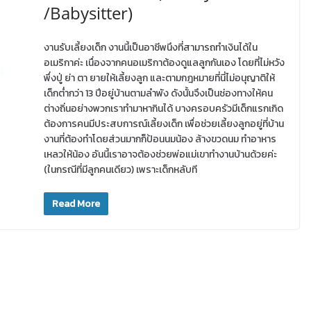
/Babysitter)
งานรับเลี้ยงเด็ก งานนี้เป็นอาชีพนึงที่สามารถทำเงินได้ใน
อเมริกาค่ะ เนื่องจากคนอเมริกาต้องดูแลลูกกันเอง โดยที่ไม่หวัง
พึ่งปู่ ย่า ตา ยายให้เลี้ยงลูก และตามกฎหมายที่นี่ไม่อนุญาติให้
เด็กต่ำกว่า 13 ปีอยู่บ้านตามลำพัง ดังนั้นจึงเป็นช่องทางให้คน
ต่างถิ่นอย่างพวกเราทำมาหากินได้ บางครอบครัวมีเด็กแรกเกิด
ต้องการคนมีประสบการณ์เลี้ยงเด็ก เพื่อช่วยเลี้ยงลูกอยู่ที่บ้าน
งานที่ต้องทำโดยส่วนมากก็ป้อนนมน้อง ล้างขวดนม ทำอาหาร
เหลวให้น้อง อันนี้เราอาจต้องช่วยพ่อแม่เขาทำงานบ้านด้วยค่ะ
(ในกรณีที่มีลูกคนเดียว) เพราะเด็กหลับที
Read More