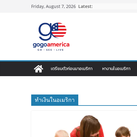
Skip
Latest:
Friday, August 7, 2026
to
content
เตรียมตัวก่อนมาอเมริกา
หางานในอเมริกา
ทำเงินในอเมริกา