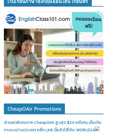
เว็บเรียนภาษาอังกฤษออนไลน์ เรียนฟรี
CheapOAir Promotions
ส่วนลดพิเสษจาก CheapOAir สูงสุด $24 เหรียญ เมื่อเดิน
ทางระหว่างประเทศ คลิ้ก Link นี้แล้วใช้โค้ด: WORLD24