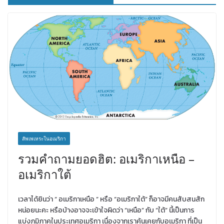
สัพเพเหระในอเมริกา
รวมคำถามยอดฮิต: อเมริกาเหนือ –
อเมริกาใต้
เวลาได้ยินว่า “ อเมริกาเหนือ ” หรือ “อเมริกาใต้” ก็อาจมีคนสับสนสัก
หน่อยนะคะ หรือบ้างอาจจะเข้าใจผิดว่า “เหนือ” กับ “ใต้” นี้เป็นการ
แบ่งภูมิภาคในประเทศอเมริกา เนื่องจากเราคุ้นเคยกับอเมริกา ที่เป็น