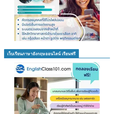
เว็บเรียนภาษาอังกฤษออนไลน์ เรียนฟรี