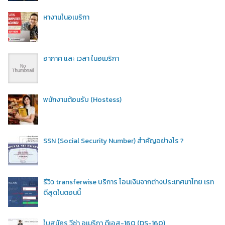
หางานในอเมริกา
อากาศ และ เวลา ในอเมริกา
พนักงานต้อนรับ (Hostess)
SSN (Social Security Number) สำคัญอย่างไร ?
รีวิว transferwise บริการ โอนเงินจากต่างประเทศมาไทย เรท
ดีสุดในตอนนี้
ใบสมัคร วีซ่า อเมริกา ดีเอส-160 (DS-160)