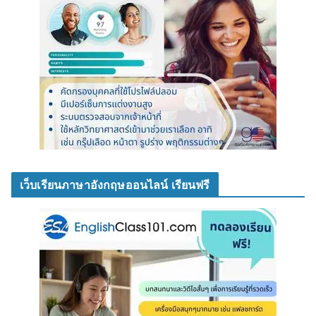
เว็บเรียนภาษาอังกฤษออนไลน์ เรียนฟรี