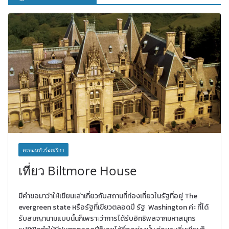
ตะลอนทัวร์อเมริกา
เที่ยว Biltmore House
มีคำขอมาว่าให้เขียนเล่าเกี่ยวกับสถานที่ท่องเที่ยวในรัฐที่อยู่ The
evergreen state หรือรัฐที่เขียวตลอดปี รัฐ Washington ค่ะ ที่ได้
รับสมญานามแบบนั้นก็เพราะว่าการได้รับอิทธิพลจากมหาสมุทร