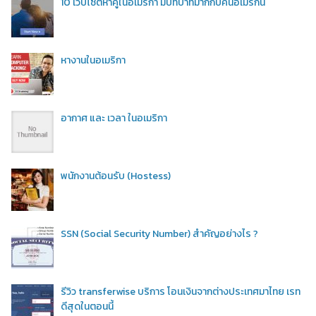
10 เว็บไซต์หาคู่ในอเมริกา มีบทบาทมากกับคนอเมริกัน
หางานในอเมริกา
อากาศ และ เวลา ในอเมริกา
พนักงานต้อนรับ (Hostess)
SSN (Social Security Number) สำคัญอย่างไร ?
รีวิว transferwise บริการ โอนเงินจากต่างประเทศมาไทย เรท
ดีสุดในตอนนี้