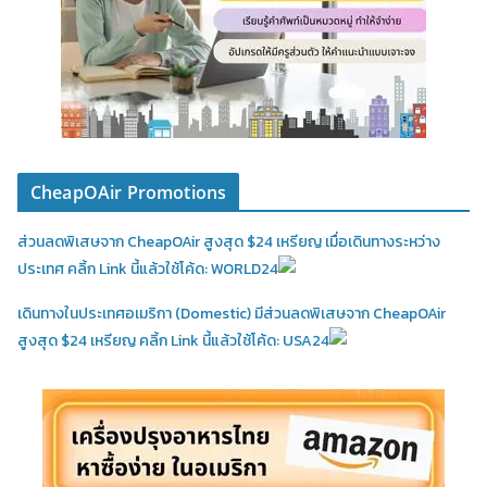
CheapOAir Promotions
ส่วนลดพิเสษจาก CheapOAir สูงสุด $24 เหรียญ เมื่อเดินทางระหว่าง
ประเทศ คลิ้ก Link นี้แล้วใช้โค้ด: WORLD24
เดินทางในประเทศอเมริกา (Domestic)
มีส่วนลดพิเสษจาก CheapOAir
สูงสุด $24 เหรียญ คลิ้ก Link นี้แล้วใช้โค้ด: USA24