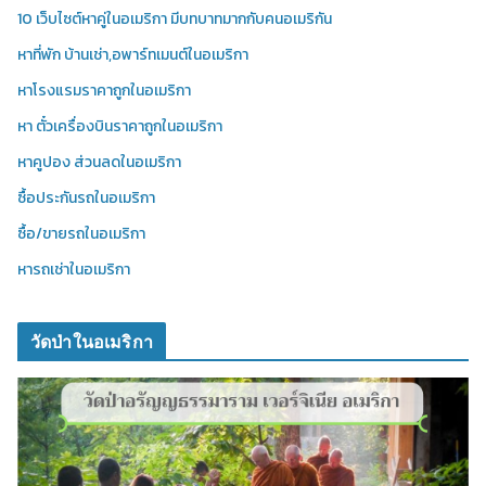
10 เว็บไซต์หาคู่ในอเมริกา มีบทบาทมากกับคนอเมริกัน
หาที่พัก บ้านเช่า,อพาร์ทเมนต์ในอเมริกา
หาโรงแรมราคาถูกในอเมริกา
หา ตั๋วเครื่องบินราคาถูกในอเมริกา
หาคูปอง ส่วนลดในอเมริกา
ซื้อประกันรถในอเมริกา
ซื้อ/ขายรถในอเมริกา
หารถเช่าในอเมริกา
วัดป่าในอเมริกา