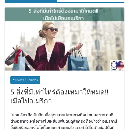
สัพเพเหระในอเมริกา
5 สิ่งที่มีเท่าไหร่ต้องเหมาให้หมด!!
เมื่อไปอเมริกา
ไปอเมริกา ถือเป็นอีกหนึ่งจุดหมายปลายทางที่คนไทยหลายๆ คนก็
ต่างอยากจะหาโอกาสไปเหยียบพื้นดินดูสักครั้ง ก็อย่างว่า อเมริกานี่
ขึ้นชื่อเรื่องของไฮโซกิ๊บเก๋ยูเรก้าอยู่แล้ว แถมถ้าได้ไปเดินช้อปปิ้งที่