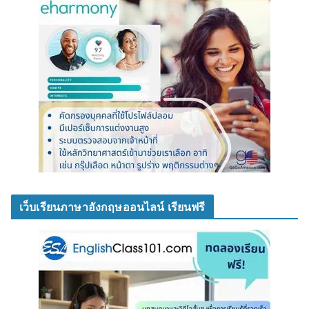
เว็บเรียนภาษาอังกฤษออนไลน์ เรียนฟรี