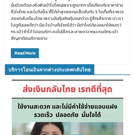
นั่นด้วยตัวเองยิ่งฟินเข้าไปใหญ่เพราะถูกมากๆ เมื่อเทียบกับราคาร้าน
หิ้วในไทย และในวันนี้เราก็ได้นำสุดยอดเคล็ดลับกับ 5 ไอเท็มที่เราควร
สอยกลับเมืองไทย เพราะมันคุ้มเกินคุ้มจนกว่าจะรู้สึกเสียดาย มา เรา
ไปดูกันเลยดีกว่า มีอะไรบ้างที่เรียกได้ว่า มีเท่าไหร่ต้องเหมาให้หมด! 1.
กระเป๋า ถ้าได้ ไปเอเมริกา คงไม่มีใครละสายตาจากแบรนด์กระเป๋า
สัญชาติอเมริกาอย่าง
Read More
บริการโอนเงินจากต่างประเทศกลับไทย