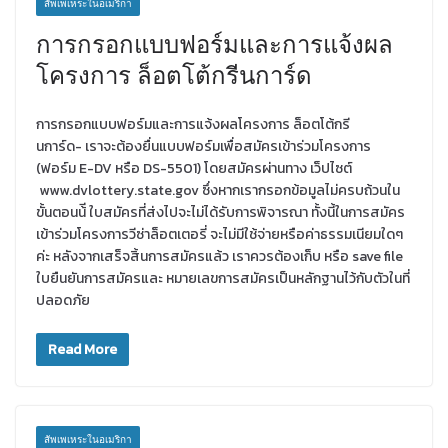
สัพเพเหระในอเมริกา
การกรอกแบบฟอร์มและการแจ้งผล
โครงการ ล็อตโต้กรีนการ์ด
การกรอกแบบฟอร์มและการแจ้งผลโครงการ ล็อตโต้กรี
นการ์ด- เราจะต้องยื่นแบบฟอร์มเพื่อสมัครเข้าร่วมโครงการ
(ฟอร์ม E-DV หรือ DS-5501) โดยสมัครผ่านทาง เว็ปไซต์
www.dvlottery.state.gov ซึ่งหากเรากรอกข้อมูลไม่ครบถ้วนใน
ขั้นตอนน้ี ใบสมัครที่ส่งไปจะไม่ได้รับการพิจารณา ทั้งนี้ในการสมัคร
เข้าร่วมโครงการวีซ่าล็อตเตอรี่ จะไม่มีใช้จ่ายหรือค่าธรรมเนียมใดๆ
ค่ะ หลังจากเสร็จสิ้นการสมัครแล้ว เราควรต้องเก็บ หรือ save file
ใบยืนยันการสมัครและ หมายเลขการสมัครเป็นหลักฐานไว้กับตัวในที่
ปลอดภัย
Read More
สัพเพเหระในอเมริกา