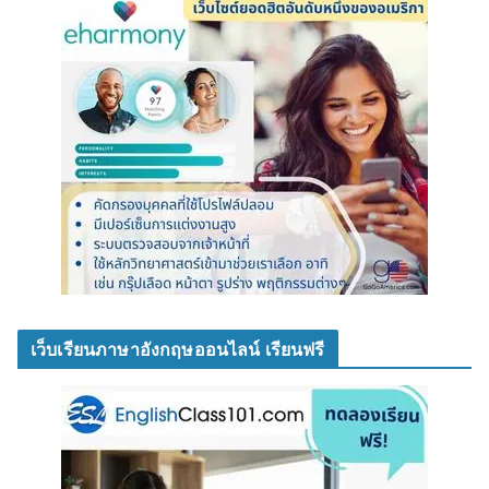
เว็บเรียนภาษาอังกฤษออนไลน์ เรียนฟรี