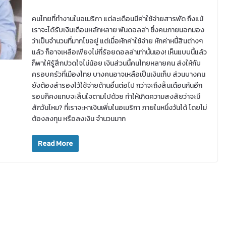
คนไทยที่ทำงานในอเมริกา แต่ละเดือนมีค่าใช้จ่ายสารพัด ถึงแม้
เราจะได้รับเงินเดือนหลักหลาย พันดอลล่า ซึ่งคนภายนอกมอง
ว่าเป็นจำนวนที่มากโขอยู่ แต่เมื่อหักค่าใช้จ่าย หักค่าหนี้สินต่างๆ
แล้ว ก็อาจเหลือเพียงไม่กี่ร้อยดอลล่าเท่านั้นเอง! เห็นแบบนี้แล้ว
ก็พาให้รู้สึกปวดใจไม่น้อย เงินส่วนนี้คนไทยหลายคน ส่งให้กับ
ครอบครัวที่เมืองไทย บางคนอาจเหลือเป็นเงินเก็บ ส่วนบางคน
ยังต้องสำรองไว้ใช้จ่ายด้านอื่นต่อไป กว่าจะถึงสิ้นเดือนกันอีก
รอบก็คงแทบจะสิ้นใจตามไปด้วย ทำให้เกิดความสงสัยว่าจะมี
สักวันไหม? ที่เราจะหาเงินเพิ่มในอเมริกา ภายในหนึ่งวันได้ โดยไม่
ต้องลงทุน หรือลงเงิน จำนวนมาก
Read More