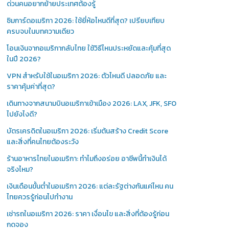
ด่วนคนอยากย้ายประเทศต้องรู้
ซิมการ์ดอเมริกา 2026: ใช้ยี่ห้อไหนดีที่สุด? เปรียบเทียบ
ครบจบในบทความเดียว
โอนเงินจากอเมริกากลับไทย ใช้วิธีไหนประหยัดและคุ้มที่สุด
ในปี 2026?
VPN สำหรับใช้ในอเมริกา 2026: ตัวไหนดี ปลอดภัย และ
ราคาคุ้มค่าที่สุด?
เดินทางจากสนามบินอเมริกาเข้าเมือง 2026: LAX, JFK, SFO
ไปยังไงดี?
บัตรเครดิตในอเมริกา 2026: เริ่มต้นสร้าง Credit Score
และสิ่งที่คนไทยต้องระวัง
ร้านอาหารไทยในอเมริกา: ทำไมถึงอร่อย อาชีพนี้ทำเงินได้
จริงไหม?
เงินเดือนขั้นต่ำในอเมริกา 2026: แต่ละรัฐต่างกันแค่ไหน คน
ไทยควรรู้ก่อนไปทำงาน
เช่ารถในอเมริกา 2026: ราคา เงื่อนไข และสิ่งที่ต้องรู้ก่อน
กดจอง