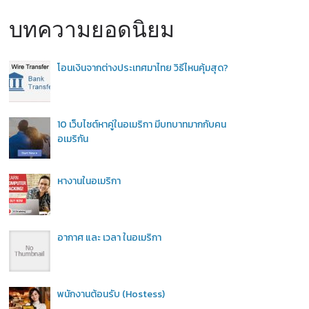
บทความยอดนิยม
โอนเงินจากต่างประเทศมาไทย วิธีไหนคุ้มสุด?
10 เว็บไซต์หาคู่ในอเมริกา มีบทบาทมากกับคน
อเมริกัน
หางานในอเมริกา
อากาศ และ เวลา ในอเมริกา
พนักงานต้อนรับ (Hostess)