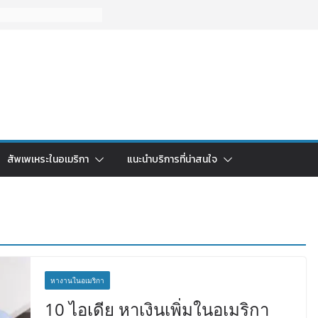
สัพเพเหระในอเมริกา
แนะนำบริการที่น่าสนใจ
หางานในอเมริกา
10 ไอเดีย หาเงินเพิ่มในอเมริกา