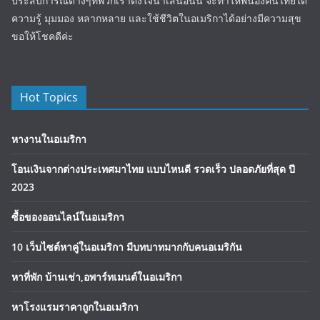
ประสบการณ์ต่างๆที่พวกเราตั้งใจนำเสนอนั้น จะทำให้พี่น้องคนไทยได้
ความรู้ มุมมอง หลากหลาย และใช้ชีวิตในอเมริกาได้อย่างมีความสุข
ขอให้โชคดีค่ะ
Hot Topics
หางานในอเมริกา
โอนเงินจากต่างประเทศมาไทย แบบไหนดี รวดเร็ว ปลอดภัยที่สุด ปี
2023
ซื้อของออนไลน์ในอเมริกา
10 เว็บไซต์หาคู่ในอเมริกา มีบทบาทมากกับคนอเมริกัน
หาที่พัก บ้านเช่า,อพาร์ทเมนต์ในอเมริกา
หาโรงแรมราคาถูกในอเมริกา