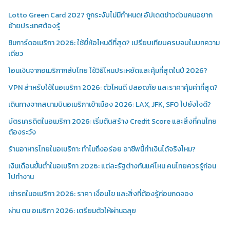
Lotto Green Card 2027 ถูกระงับไม่มีกำหนด! อัปเดตข่าวด่วนคนอยาก
ย้ายประเทศต้องรู้
ซิมการ์ดอเมริกา 2026: ใช้ยี่ห้อไหนดีที่สุด? เปรียบเทียบครบจบในบทความ
เดียว
โอนเงินจากอเมริกากลับไทย ใช้วิธีไหนประหยัดและคุ้มที่สุดในปี 2026?
VPN สำหรับใช้ในอเมริกา 2026: ตัวไหนดี ปลอดภัย และราคาคุ้มค่าที่สุด?
เดินทางจากสนามบินอเมริกาเข้าเมือง 2026: LAX, JFK, SFO ไปยังไงดี?
บัตรเครดิตในอเมริกา 2026: เริ่มต้นสร้าง Credit Score และสิ่งที่คนไทย
ต้องระวัง
ร้านอาหารไทยในอเมริกา: ทำไมถึงอร่อย อาชีพนี้ทำเงินได้จริงไหม?
เงินเดือนขั้นต่ำในอเมริกา 2026: แต่ละรัฐต่างกันแค่ไหน คนไทยควรรู้ก่อน
ไปทำงาน
เช่ารถในอเมริกา 2026: ราคา เงื่อนไข และสิ่งที่ต้องรู้ก่อนกดจอง
ผ่าน ตม อเมริกา 2026: เตรียมตัวให้ผ่านฉลุย