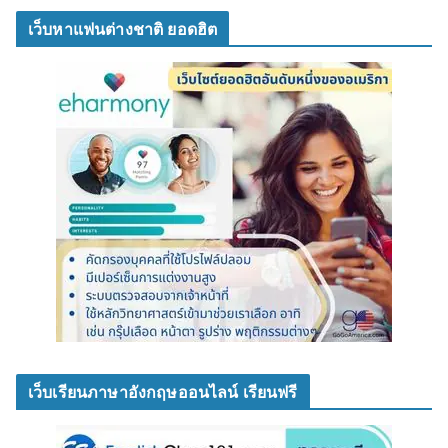
เว็บหาแฟนต่างชาติ ยอดฮิต
เว็บเรียนภาษาอังกฤษออนไลน์ เรียนฟรี