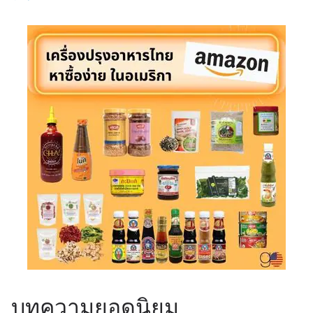
บทความยอดนิยม