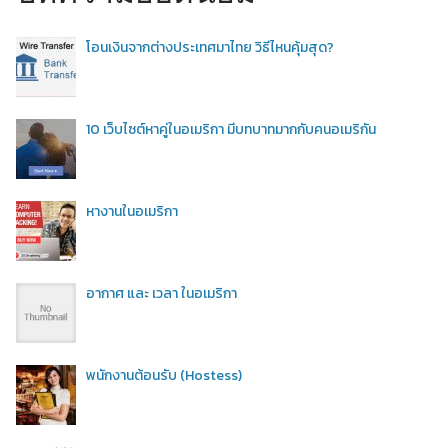
โอนเงินจากต่างประเทศมาไทย วิธีไหนคุ้มสุด?
10 เว็บไซต์หาคู่ในอเมริกา มีบทบาทมากกับคนอเมริกัน
หางานในอเมริกา
อากาศ และ เวลา ในอเมริกา
พนักงานต้อนรับ (Hostess)