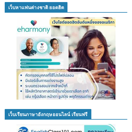
เว็บหาแฟนต่างชาติ ยอดฮิต
เว็บเรียนภาษาอังกฤษออนไลน์ เรียนฟรี