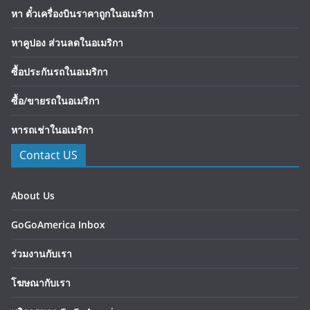
หา ตั๋วเครื่องบินราคาถูกในอเมริกา
หาคูปอง ส่วนลดในอเมริกา
ซื้อประกันรถในอเมริกา
ซื้อ/ขายรถในอเมริกา
หารถเช่าในอเมริกา
Contact US
About Us
GoGoAmerica Inbox
ร่วมงานกับเรา
โฆษณากับเรา