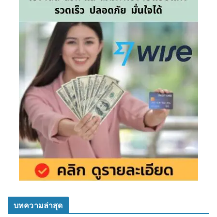
บทความล่าสุด