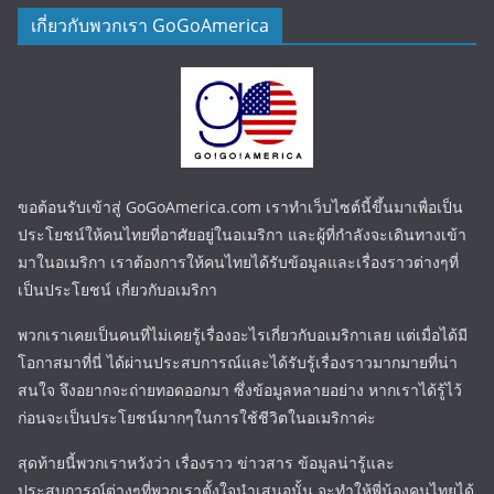
เกี่ยวกับพวกเรา GoGoAmerica
ขอต้อนรับเข้าสู่ GoGoAmerica.com เราทำเว็บไซต์นี้ขึ้นมาเพื่อเป็น
ประโยชน์ให้คนไทยที่อาศัยอยู่ในอเมริกา และผู้ที่กำลังจะเดินทางเข้า
มาในอเมริกา เราต้องการให้คนไทยได้รับข้อมูลและเรื่องราวต่างๆที่
เป็นประโยชน์ เกี่ยวกับอเมริกา
พวกเราเคยเป็นคนที่ไม่เคยรู้เรื่องอะไรเกี่ยวกับอเมริกาเลย แต่เมื่อได้มี
โอกาสมาที่นี่ ได้ผ่านประสบการณ์และได้รับรู้เรื่องราวมากมายที่น่า
สนใจ จึงอยากจะถ่ายทอดออกมา ซึ่งข้อมูลหลายอย่าง หากเราได้รู้ไว้
ก่อนจะเป็นประโยชน์มากๆในการใช้ชีวิตในอเมริกาค่ะ
สุดท้ายนี้พวกเราหวังว่า เรื่องราว ข่าวสาร ข้อมูลน่ารู้และ
ประสบการณ์ต่างๆที่พวกเราตั้งใจนำเสนอนั้น จะทำให้พี่น้องคนไทยได้