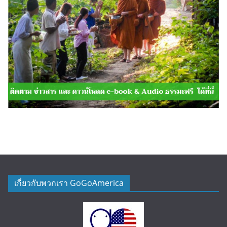
เกี่ยวกับพวกเรา GoGoAmerica