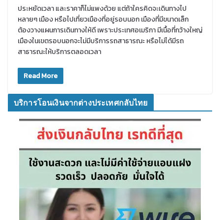
ประหยัดเวลา และราคาก็ไม่แพงด้วย แต่ถ้าใครคิดจะเดินทางไป
หลายๆ เมือง หรือไปเที่ยวเมืองที่อยู่รอบนอก เมืองที่มีขนาดเล็ก
ต้องวางแผนการเดินทางให้ดี เพราะประเทศอเมริกา มีเนื้อที่กว้างใหญ่
เมืองในเขตรอบนอกจะไม่มีบริการรถสาธารณะ หรือไม่ได้มีรถ
สาธารณะให้บริการตลอดเวลา
Read More
บริการโอนเงินจากต่างประเทศกลับไทย