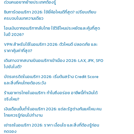
ด่วนคนอยากย้ายประเทศต้องรู้
ซิมการ์ดอเมริกา 2026: ใช้ยี่ห้อไหนดีที่สุด? เปรียบเทียบ
ครบจบในบทความเดียว
โอนเงินจากอเมริกากลับไทย ใช้วิธีไหนประหยัดและคุ้มที่สุด
ในปี 2026?
VPN สำหรับใช้ในอเมริกา 2026: ตัวไหนดี ปลอดภัย และ
ราคาคุ้มค่าที่สุด?
เดินทางจากสนามบินอเมริกาเข้าเมือง 2026: LAX, JFK, SFO
ไปยังไงดี?
บัตรเครดิตในอเมริกา 2026: เริ่มต้นสร้าง Credit Score
และสิ่งที่คนไทยต้องระวัง
ร้านอาหารไทยในอเมริกา: ทำไมถึงอร่อย อาชีพนี้ทำเงินได้
จริงไหม?
เงินเดือนขั้นต่ำในอเมริกา 2026: แต่ละรัฐต่างกันแค่ไหน คน
ไทยควรรู้ก่อนไปทำงาน
เช่ารถในอเมริกา 2026: ราคา เงื่อนไข และสิ่งที่ต้องรู้ก่อน
กดจอง