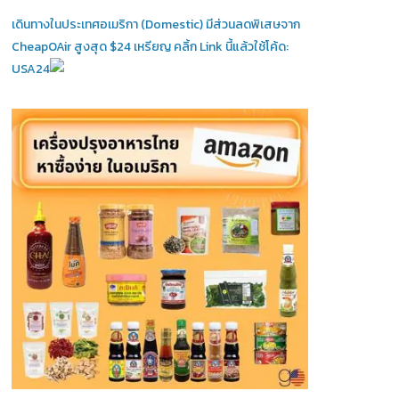
เดินทางในประเทศอเมริกา (Domestic)
มีส่วนลดพิเสษจาก
CheapOAir สูงสุด $24 เหรียญ คลิ้ก Link นี้แล้วใช้โค้ด:
USA24