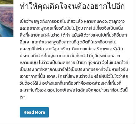
ทำให้คุณติดใจจนต้องอยากไปอีก
เชื่อว่าพอพูดถึงการออกไปเที่ยวแล้ว หลายคนคงจะตาลุกวาว
และอยากจะพูดคุยเกี่ยวกับมันไม่รู้จบ การไปเที่ยวจึงเป็นหนึ่ง
สิ่งที่หลายคนใฝ่ฝันว่าจะได้ทำ แม้แค่ได้วางแผนไปเที่ยวก็อิ่มอก
อิ่มใจ และถ้าเราจะพูดถึงสถานที่สุดฮิตที่ใครๆก็อยากไป
คงจะหนีไม่พ้น สหรัฐอเมริกา ดินแดนแห่งเสรีภาพและสีสัน
ประเทศที่กว้างใหญ่ขนาดเท่าทวีปทั้งทวีป มีภูมิประเทศหลาก
หลายแบบ ไม่ว่าจะเป็นทะเลทราย ป่าเขา ทุ่งหญ้า จึงไม่แปลกใจที่
เป็นประเทศที่หลายคนมาร์กไว้เป็นประเทศแรกๆที่จะไปหายใจรับ
เอาอากาศที่นั้น เอาละ ใครที่มีแพลนว่าจะไปหรือฝันไว้ในใจว่าสัก
วันต้องได้ไป อย่างแรกที่เราต้องทำคือสอดส่องหาที่เที่ยวที่
เหมาะกับตัวเอง ตอบโจทย์ไลฟสไตล์คนชิคๆอย่างเราก่อน วันนี้
เรา
Read More