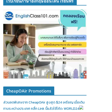
เว็บเรียนภาษาอังกฤษออนไลน์ เรียนฟรี
CheapOAir Promotions
ส่วนลดพิเสษจาก CheapOAir สูงสุด $24 เหรียญ เมื่อเดิน
ทางระหว่างประเทศ คลิ้ก Link นี้แล้วใช้โค้ด: WORLD24