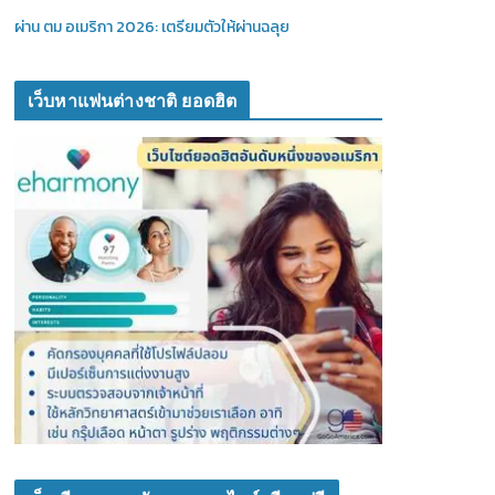
ผ่าน ตม อเมริกา 2026: เตรียมตัวให้ผ่านฉลุย
เว็บหาแฟนต่างชาติ ยอดฮิต