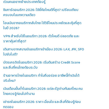
ด่วนคนอยากย้ายประเทศต้องรู้
ซิมการ์ดอเมริกา 2026: ใช้ยี่ห้อไหนดีที่สุด? เปรียบเทียบ
ครบจบในบทความเดียว
โอนเงินจากอเมริกากลับไทย ใช้วิธีไหนประหยัดและคุ้มที่สุด
ในปี 2026?
VPN สำหรับใช้ในอเมริกา 2026: ตัวไหนดี ปลอดภัย และ
ราคาคุ้มค่าที่สุด?
เดินทางจากสนามบินอเมริกาเข้าเมือง 2026: LAX, JFK, SFO
ไปยังไงดี?
บัตรเครดิตในอเมริกา 2026: เริ่มต้นสร้าง Credit Score
และสิ่งที่คนไทยต้องระวัง
ร้านอาหารไทยในอเมริกา: ทำไมถึงอร่อย อาชีพนี้ทำเงินได้
จริงไหม?
เงินเดือนขั้นต่ำในอเมริกา 2026: แต่ละรัฐต่างกันแค่ไหน คน
ไทยควรรู้ก่อนไปทำงาน
เช่ารถในอเมริกา 2026: ราคา เงื่อนไข และสิ่งที่ต้องรู้ก่อน
กดจอง