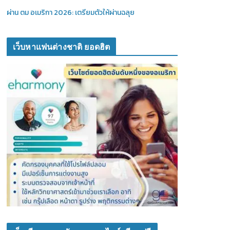
ผ่าน ตม อเมริกา 2026: เตรียมตัวให้ผ่านฉลุย
เว็บหาแฟนต่างชาติ ยอดฮิต