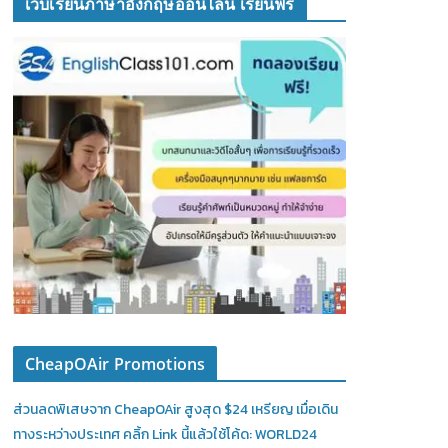
เว็บเรียนภาษาอังกฤษออนไลน์ เรียนฟรี
CheapOAir Promotions
ส่วนลดพิเสษจาก CheapOAir สูงสุด $24 เหรียญ เมื่อเดิน
ทางระหว่างประเทศ คลิ้ก Link นี้แล้วใช้โค้ด: WORLD24