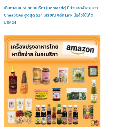
เดินทางในประเทศอเมริกา (Domestic)
มีส่วนลดพิเสษจาก
CheapOAir สูงสุด $24 เหรียญ คลิ้ก Link นี้แล้วใช้โค้ด:
USA24