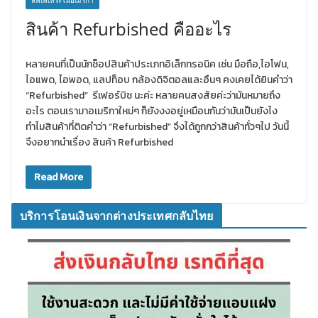
สัพเพเหระในอเมริกา
สินค้า Refurbished คืออะไร
หลายคนที่เป็นนักช็อปสินค้าประเภทอิเล็กทรอนิค เช่น มือถือ,ไอโฟน,
ไอแพด, ไอพอด, แลปท็อบ กล้องดิจิตอลและอืนๆ คงเคยได้ยินคำว่า
“Refurbished” รีเฟอร์บิช นะค่ะ หลายคนสงสัยค่ะว่ามันหมายถึง
อะไร ตอนเรามาอเมริกาใหม่ๆ ก็ยังงงอยู่เหมือนกันว่ามันเป็นยังไง
ทำไมสินค้าที่ติดคำว่า “Refurbished” จึงได้ถูกกว่าสินค้าทั่วๆไป วันนี้
จึงอยากนำเรื่อง สินค้า Refurbished
Read More
บริการโอนเงินจากต่างประเทศกลับไทย