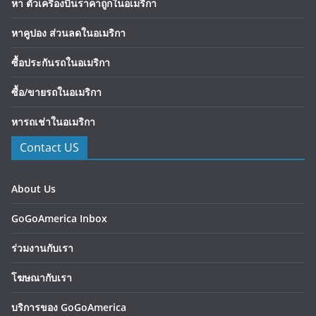
หา ตั๋วเครื่องบินราคาถูกในอเมริกา
หาคูปอง ส่วนลดในอเมริกา
ซื้อประกันรถในอเมริกา
ซื้อ/ขายรถในอเมริกา
หารถเช่าในอเมริกา
Contact US
About Us
GoGoAmerica Inbox
ร่วมงานกับเรา
โฆษณากับเรา
บริการของ GoGoAmerica