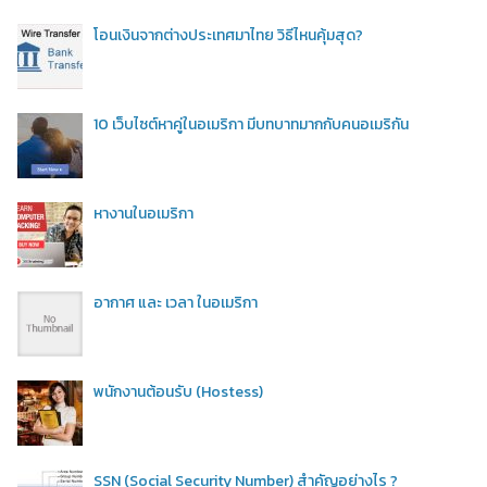
โอนเงินจากต่างประเทศมาไทย วิธีไหนคุ้มสุด?
10 เว็บไซต์หาคู่ในอเมริกา มีบทบาทมากกับคนอเมริกัน
หางานในอเมริกา
อากาศ และ เวลา ในอเมริกา
พนักงานต้อนรับ (Hostess)
SSN (Social Security Number) สำคัญอย่างไร ?