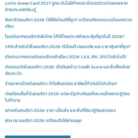
Lotto Green Card 2027 ถูกระงับไม่มีกำหนด! อัปเดตข่าวด่วนคนอยาก
ย้ายประเทศต้องรู้
ซิมการ์ดอเมริกา 2026: ใช้ยี่ห้อไหนดีที่สุด? เปรียบเทียบครบจบในบทความ
เดียว
โอนเงินจากอเมริกากลับไทย ใช้วิธีไหนประหยัดและคุ้มที่สุดในปี 2026?
VPN สำหรับใช้ในอเมริกา 2026: ตัวไหนดี ปลอดภัย และราคาคุ้มค่าที่สุด?
เดินทางจากสนามบินอเมริกาเข้าเมือง 2026: LAX, JFK, SFO ไปยังไงดี?
บัตรเครดิตในอเมริกา 2026: เริ่มต้นสร้าง Credit Score และสิ่งที่คนไทย
ต้องระวัง
ร้านอาหารไทยในอเมริกา: ทำไมถึงอร่อย อาชีพนี้ทำเงินได้จริงไหม?
เงินเดือนขั้นต่ำในอเมริกา 2026: แต่ละรัฐต่างกันแค่ไหน คนไทยควรรู้ก่อน
ไปทำงาน
เช่ารถในอเมริกา 2026: ราคา เงื่อนไข และสิ่งที่ต้องรู้ก่อนกดจอง
ผ่าน ตม อเมริกา 2026: เตรียมตัวให้ผ่านฉลุย