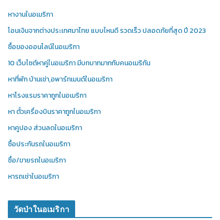
หางานในอเมริกา
โอนเงินจากต่างประเทศมาไทย แบบไหนดี รวดเร็ว ปลอดภัยที่สุด ปี 2023
ซื้อของออนไลน์ในอเมริกา
10 เว็บไซต์หาคู่ในอเมริกา มีบทบาทมากกับคนอเมริกัน
หาที่พัก บ้านเช่า,อพาร์ทเมนต์ในอเมริกา
หาโรงแรมราคาถูกในอเมริกา
หา ตั๋วเครื่องบินราคาถูกในอเมริกา
หาคูปอง ส่วนลดในอเมริกา
ซื้อประกันรถในอเมริกา
ซื้อ/ขายรถในอเมริกา
หารถเช่าในอเมริกา
วัดป่าในอเมริกา