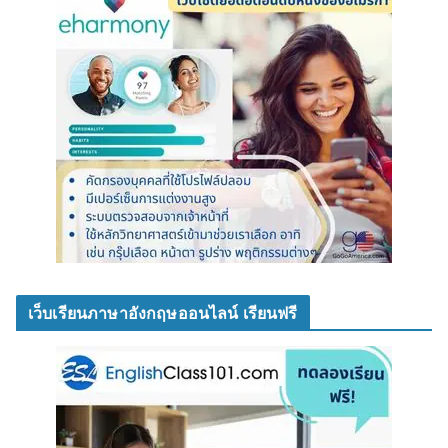
เว็บเรียนภาษาอังกฤษออนไลน์ เรียนฟรี