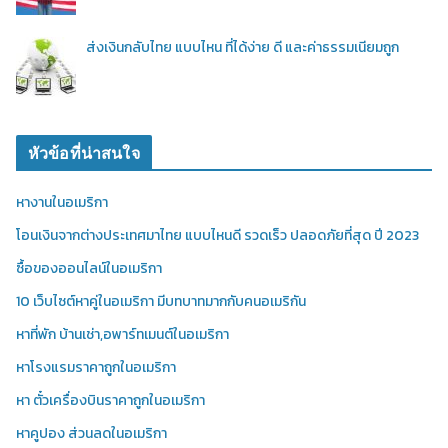
ส่งเงินกลับไทย แบบไหน ที่ได้ง่าย ดี และค่าธรรมเนียมถูก
หัวข้อที่น่าสนใจ
หางานในอเมริกา
โอนเงินจากต่างประเทศมาไทย แบบไหนดี รวดเร็ว ปลอดภัยที่สุด ปี 2023
ซื้อของออนไลน์ในอเมริกา
10 เว็บไซต์หาคู่ในอเมริกา มีบทบาทมากกับคนอเมริกัน
หาที่พัก บ้านเช่า,อพาร์ทเมนต์ในอเมริกา
หาโรงแรมราคาถูกในอเมริกา
หา ตั๋วเครื่องบินราคาถูกในอเมริกา
หาคูปอง ส่วนลดในอเมริกา