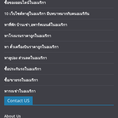
ซื้อของออนไลน์ในอเมริกา
10 เว็บไซต์หาคู่ในอเมริกา มีบทบาทมากกับคนอเมริกัน
หาที่พัก บ้านเช่า,อพาร์ทเมนต์ในอเมริกา
หาโรงแรมราคาถูกในอเมริกา
หา ตั๋วเครื่องบินราคาถูกในอเมริกา
หาคูปอง ส่วนลดในอเมริกา
ซื้อประกันรถในอเมริกา
ซื้อ/ขายรถในอเมริกา
หารถเช่าในอเมริกา
Contact US
About Us