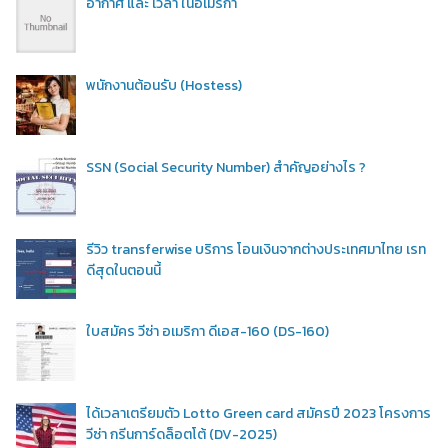
อากาศ และ เวลา ในอเมริกา
พนักงานต้อนรับ (Hostess)
SSN (Social Security Number) สำคัญอย่างไร ?
รีวิว transferwise บริการ โอนเงินจากต่างประเทศมาไทย เรท
ดีสุดในตอนนี้
ใบสมัคร วีซ่า อเมริกา ดีเอส-160 (DS-160)
ได้เวลาเตรียมตัว Lotto Green card สมัครปี 2023 โครงการ
วีซ่า กรีนการ์ดล็อตโต้ (DV-2025)