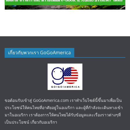
เกี่ยวกับพวกเรา GoGoAmerica
ขอต้อนรับเข้าสู่ GoGoAmerica.com เราทำเว็บไซต์นี้ขึ้นมาเพื่อเป็น
ประโยชน์ให้คนไทยที่อาศัยอยู่ในอเมริกา และผู้ที่กำลังจะเดินทางเข้า
มาในอเมริกา เราต้องการให้คนไทยได้รับข้อมูลและเรื่องราวต่างๆที่
เป็นประโยชน์ เกี่ยวกับอเมริกา