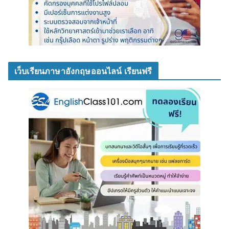
เว็บเรียนภาษาอังกฤษออนไลน์ เรียนฟรี