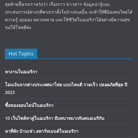
สุดท้ายนี้พวกเราหวังว่า เรื่องราว ข่าวสาร ข้อมูลน่ารู้และ
ประสบการณ์ต่างๆที่พวกเราตั้งใจนำเสนอนั้น จะทำให้พี่น้องคนไทยได้
ความรู้ มุมมอง หลากหลาย และใช้ชีวิตในอเมริกาได้อย่างมีความสุข
ขอให้โชคดีค่ะ
Hot Topics
หางานในอเมริกา
โอนเงินจากต่างประเทศมาไทย แบบไหนดี รวดเร็ว ปลอดภัยที่สุด ปี
2023
ซื้อของออนไลน์ในอเมริกา
10 เว็บไซต์หาคู่ในอเมริกา มีบทบาทมากกับคนอเมริกัน
หาที่พัก บ้านเช่า,อพาร์ทเมนต์ในอเมริกา