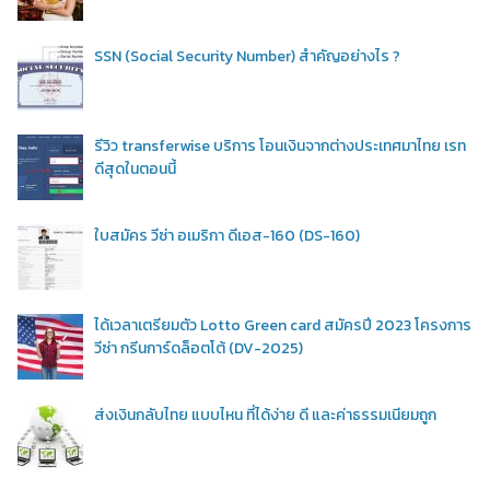
SSN (Social Security Number) สำคัญอย่างไร ?
รีวิว transferwise บริการ โอนเงินจากต่างประเทศมาไทย เรท
ดีสุดในตอนนี้
ใบสมัคร วีซ่า อเมริกา ดีเอส-160 (DS-160)
ได้เวลาเตรียมตัว Lotto Green card สมัครปี 2023 โครงการ
วีซ่า กรีนการ์ดล็อตโต้ (DV-2025)
ส่งเงินกลับไทย แบบไหน ที่ได้ง่าย ดี และค่าธรรมเนียมถูก