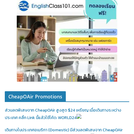
CheapOAir Promotions
ส่วนลดพิเสษจาก CheapOAir สูงสุด $24 เหรียญ เมื่อเดินทางระหว่าง
ประเทศ คลิ้ก Link นี้แล้วใช้โค้ด: WORLD24
เดินทางในประเทศอเมริกา (Domestic)
มีส่วนลดพิเสษจาก CheapOAir