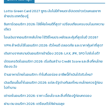
Lotto Green Card 2027 ถูกระงับไม่มีกำหนด! อัปเดตข่าวด่วนคนอยาก
ย้ายประเทศต้องรู้
ซิมการ์ดอเมริกา 2026: ใช้ยี่ห้อไหนดีที่สุด? เปรียบเทียบครบจบในบทความ
เดียว
โอนเงินจากอเมริกากลับไทย ใช้วิธีไหนประหยัดและคุ้มที่สุดในปี 2026?
VPN สำหรับใช้ในอเมริกา 2026: ตัวไหนดี ปลอดภัย และราคาคุ้มค่าที่สุด?
เดินทางจากสนามบินอเมริกาเข้าเมือง 2026: LAX, JFK, SFO ไปยังไงดี?
บัตรเครดิตในอเมริกา 2026: เริ่มต้นสร้าง Credit Score และสิ่งที่คนไทย
ต้องระวัง
ร้านอาหารไทยในอเมริกา: ทำไมถึงอร่อย อาชีพนี้ทำเงินได้จริงไหม?
เงินเดือนขั้นต่ำในอเมริกา 2026: แต่ละรัฐต่างกันแค่ไหน คนไทยควรรู้ก่อน
ไปทำงาน
เช่ารถในอเมริกา 2026: ราคา เงื่อนไข และสิ่งที่ต้องรู้ก่อนกดจอง
ผ่าน ตม อเมริกา 2026: เตรียมตัวให้ผ่านฉลุย