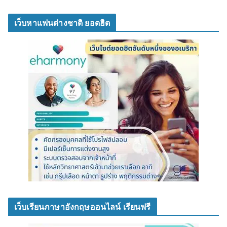
เว็บหาแฟนต่างชาติ ยอดฮิต
เว็บเรียนภาษาอังกฤษออนไลน์ เรียนฟรี