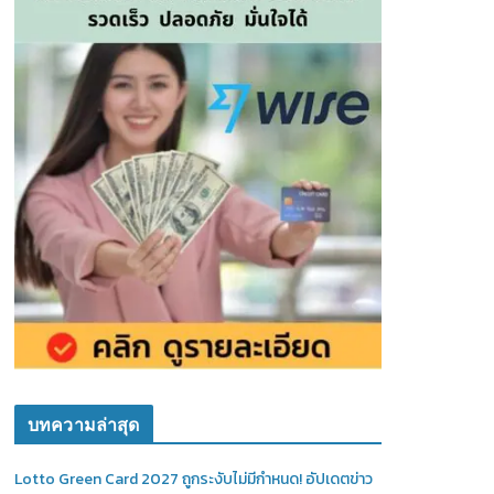
บทความล่าสุด
Lotto Green Card 2027 ถูกระงับไม่มีกำหนด! อัปเดตข่าว