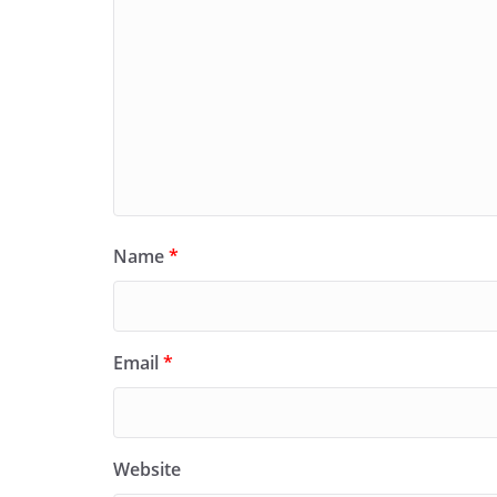
Name
*
Email
*
Website