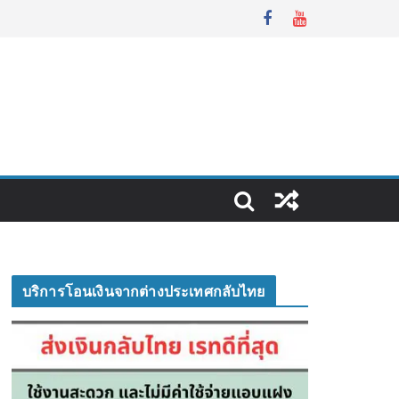
บริการโอนเงินจากต่างประเทศกลับไทย