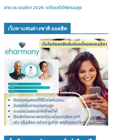
ผ่าน ตม อเมริกา 2026: เตรียมตัวให้ผ่านฉลุย
เว็บหาแฟนต่างชาติ ยอดฮิต