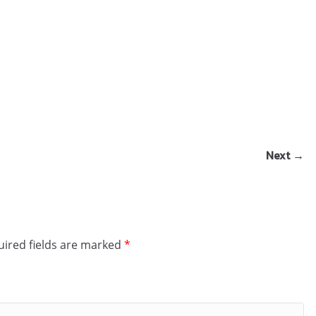
Next →
ired fields are marked
*