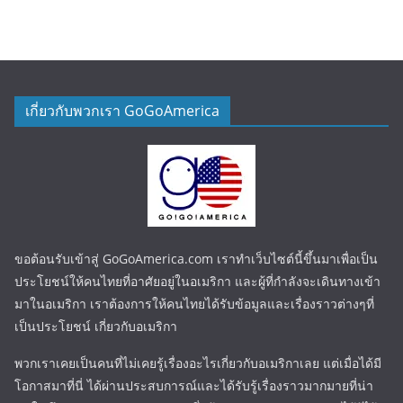
เกี่ยวกับพวกเรา GoGoAmerica
ขอต้อนรับเข้าสู่ GoGoAmerica.com เราทำเว็บไซต์นี้ขึ้นมาเพื่อเป็น
ประโยชน์ให้คนไทยที่อาศัยอยู่ในอเมริกา และผู้ที่กำลังจะเดินทางเข้า
มาในอเมริกา เราต้องการให้คนไทยได้รับข้อมูลและเรื่องราวต่างๆที่
เป็นประโยชน์ เกี่ยวกับอเมริกา
พวกเราเคยเป็นคนที่ไม่เคยรู้เรื่องอะไรเกี่ยวกับอเมริกาเลย แต่เมื่อได้มี
โอกาสมาที่นี่ ได้ผ่านประสบการณ์และได้รับรู้เรื่องราวมากมายที่น่า