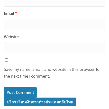
Email
*
Website
Save my name, email, and website in this browser for
the next time I comment.
บริการโอนเงินจากต่างประเทศกลับไทย