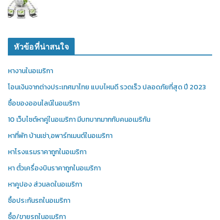
หัวข้อที่น่าสนใจ
หางานในอเมริกา
โอนเงินจากต่างประเทศมาไทย แบบไหนดี รวดเร็ว ปลอดภัยที่สุด ปี 2023
ซื้อของออนไลน์ในอเมริกา
10 เว็บไซต์หาคู่ในอเมริกา มีบทบาทมากกับคนอเมริกัน
หาที่พัก บ้านเช่า,อพาร์ทเมนต์ในอเมริกา
หาโรงแรมราคาถูกในอเมริกา
หา ตั๋วเครื่องบินราคาถูกในอเมริกา
หาคูปอง ส่วนลดในอเมริกา
ซื้อประกันรถในอเมริกา
ซื้อ/ขายรถในอเมริกา