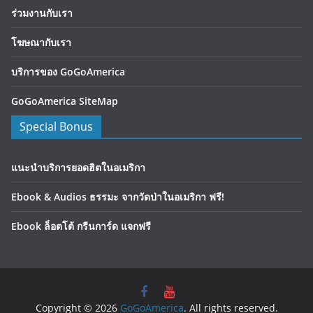
ร่วมงานกับเรา
โฆษณากับเรา
บริการของ GoGoAmerica
GoGoAmerica SiteMap
Special Bonus
แนะนำบริการยอดฮิตในอเมริกา
Ebook & Audios ธรรมะ จากวัดป่าในอเมริกา ฟรี!
Ebook ล็อตโต้ กรีนการ์ด แจกฟรี
Copyright © 2026
GoGoAmerica
. All rights reserved.