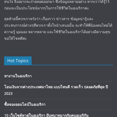
สนใจ จึงอยากจะถ่ายทอดออกมา ซึ่งข้อมูลหลายอย่าง หากเราได้รู้ไว้
ก่อนจะเป็นประโยชน์มากๆในการใช้ชีวิตในอเมริกาค่ะ
สุดท้ายนี้พวกเราหวังว่า เรื่องราว ข่าวสาร ข้อมูลน่ารู้และ
ประสบการณ์ต่างๆที่พวกเราตั้งใจนำเสนอนั้น จะทำให้พี่น้องคนไทยได้
ความรู้ มุมมอง หลากหลาย และใช้ชีวิตในอเมริกาได้อย่างมีความสุข
ขอให้โชคดีค่ะ
Hot Topics
หางานในอเมริกา
โอนเงินจากต่างประเทศมาไทย แบบไหนดี รวดเร็ว ปลอดภัยที่สุด ปี
2023
ซื้อของออนไลน์ในอเมริกา
10 เว็บไซต์หาคู่ในอเมริกา มีบทบาทมากกับคนอเมริกัน