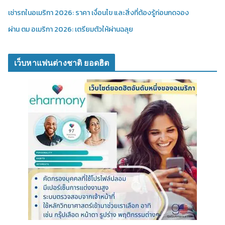
เช่ารถในอเมริกา 2026: ราคา เงื่อนไข และสิ่งที่ต้องรู้ก่อนกดจอง
ผ่าน ตม อเมริกา 2026: เตรียมตัวให้ผ่านฉลุย
เว็บหาแฟนต่างชาติ ยอดฮิต