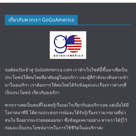
เกี่ยวกับพวกเรา GoGoAmerica
ขอต้อนรับเข้าสู่ GoGoAmerica.com เราทำเว็บไซต์นี้ขึ้นมาเพื่อเป็น
ประโยชน์ให้คนไทยที่อาศัยอยู่ในอเมริกา และผู้ที่กำลังจะเดินทางเข้า
มาในอเมริกา เราต้องการให้คนไทยได้รับข้อมูลและเรื่องราวต่างๆที่
เป็นประโยชน์ เกี่ยวกับอเมริกา
พวกเราเคยเป็นคนที่ไม่เคยรู้เรื่องอะไรเกี่ยวกับอเมริกาเลย แต่เมื่อได้มี
โอกาสมาที่นี่ ได้ผ่านประสบการณ์และได้รับรู้เรื่องราวมากมายที่น่า
สนใจ จึงอยากจะถ่ายทอดออกมา ซึ่งข้อมูลหลายอย่าง หากเราได้รู้ไว้
ก่อนจะเป็นประโยชน์มากๆในการใช้ชีวิตในอเมริกาค่ะ