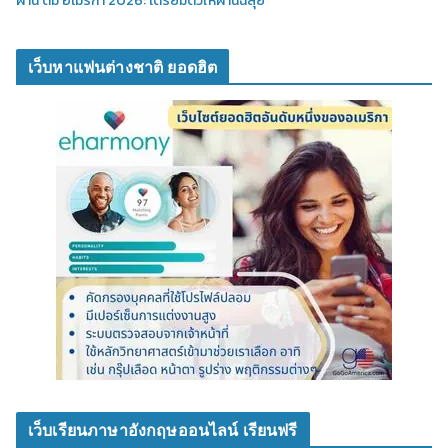
ผ่าน ตม อเมริกา 2026: เตรียมตัวให้ผ่านฉลุย
เว็บหาแฟนต่างชาติ ยอดฮิต
เว็บเรียนภาษาอังกฤษออนไลน์ เรียนฟรี