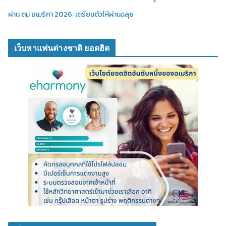
ผ่าน ตม อเมริกา 2026: เตรียมตัวให้ผ่านฉลุย
เว็บหาแฟนต่างชาติ ยอดฮิต