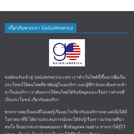
เกี่ยวกับพวกเรา GoGoAmerica
ขอต้อนรับเข้าสู่ GoGoAmerica.com เราทำเว็บไซต์นี้ขึ้นมาเพื่อเป็น
ประโยชน์ให้คนไทยที่อาศัยอยู่ในอเมริกา และผู้ที่กำลังจะเดินทางเข้า
มาในอเมริกา เราต้องการให้คนไทยได้รับข้อมูลและเรื่องราวต่างๆที่
เป็นประโยชน์ เกี่ยวกับอเมริกา
พวกเราเคยเป็นคนที่ไม่เคยรู้เรื่องอะไรเกี่ยวกับอเมริกาเลย แต่เมื่อได้มี
โอกาสมาที่นี่ ได้ผ่านประสบการณ์และได้รับรู้เรื่องราวมากมายที่น่า
สนใจ จึงอยากจะถ่ายทอดออกมา ซึ่งข้อมูลหลายอย่าง หากเราได้รู้ไว้