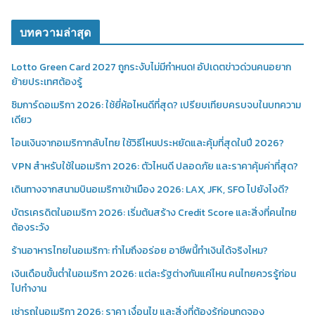
บทความล่าสุด
Lotto Green Card 2027 ถูกระงับไม่มีกำหนด! อัปเดตข่าวด่วนคนอยาก
ย้ายประเทศต้องรู้
ซิมการ์ดอเมริกา 2026: ใช้ยี่ห้อไหนดีที่สุด? เปรียบเทียบครบจบในบทความ
เดียว
โอนเงินจากอเมริกากลับไทย ใช้วิธีไหนประหยัดและคุ้มที่สุดในปี 2026?
VPN สำหรับใช้ในอเมริกา 2026: ตัวไหนดี ปลอดภัย และราคาคุ้มค่าที่สุด?
เดินทางจากสนามบินอเมริกาเข้าเมือง 2026: LAX, JFK, SFO ไปยังไงดี?
บัตรเครดิตในอเมริกา 2026: เริ่มต้นสร้าง Credit Score และสิ่งที่คนไทย
ต้องระวัง
ร้านอาหารไทยในอเมริกา: ทำไมถึงอร่อย อาชีพนี้ทำเงินได้จริงไหม?
เงินเดือนขั้นต่ำในอเมริกา 2026: แต่ละรัฐต่างกันแค่ไหน คนไทยควรรู้ก่อน
ไปทำงาน
เช่ารถในอเมริกา 2026: ราคา เงื่อนไข และสิ่งที่ต้องรู้ก่อนกดจอง