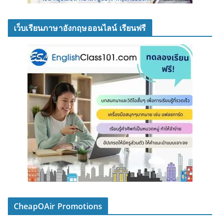
เว็บเรียนภาษาอังกฤษออนไลน์ เรียนฟรี
CheapOAir Promotions