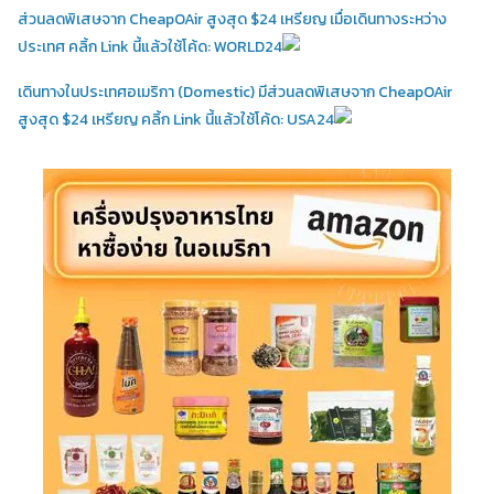
ส่วนลดพิเสษจาก CheapOAir สูงสุด $24 เหรียญ เมื่อเดินทางระหว่าง
ประเทศ คลิ้ก Link นี้แล้วใช้โค้ด: WORLD24
เดินทางในประเทศอเมริกา (Domestic)
มีส่วนลดพิเสษจาก CheapOAir
สูงสุด $24 เหรียญ คลิ้ก Link นี้แล้วใช้โค้ด: USA24