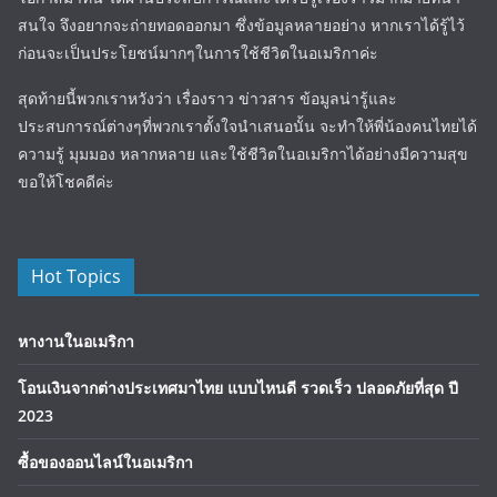
สนใจ จึงอยากจะถ่ายทอดออกมา ซึ่งข้อมูลหลายอย่าง หากเราได้รู้ไว้
ก่อนจะเป็นประโยชน์มากๆในการใช้ชีวิตในอเมริกาค่ะ
สุดท้ายนี้พวกเราหวังว่า เรื่องราว ข่าวสาร ข้อมูลน่ารู้และ
ประสบการณ์ต่างๆที่พวกเราตั้งใจนำเสนอนั้น จะทำให้พี่น้องคนไทยได้
ความรู้ มุมมอง หลากหลาย และใช้ชีวิตในอเมริกาได้อย่างมีความสุข
ขอให้โชคดีค่ะ
Hot Topics
หางานในอเมริกา
โอนเงินจากต่างประเทศมาไทย แบบไหนดี รวดเร็ว ปลอดภัยที่สุด ปี
2023
ซื้อของออนไลน์ในอเมริกา