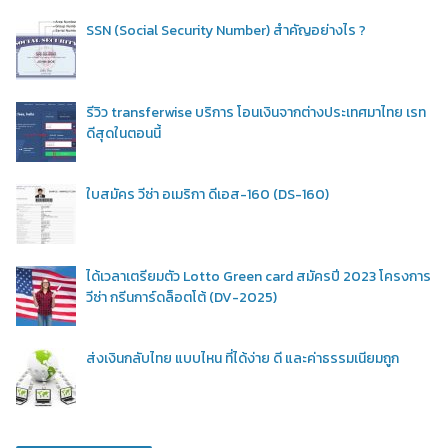
SSN (Social Security Number) สำคัญอย่างไร ?
รีวิว transferwise บริการ โอนเงินจากต่างประเทศมาไทย เรท
ดีสุดในตอนนี้
ใบสมัคร วีซ่า อเมริกา ดีเอส-160 (DS-160)
ได้เวลาเตรียมตัว Lotto Green card สมัครปี 2023 โครงการ
วีซ่า กรีนการ์ดล็อตโต้ (DV-2025)
ส่งเงินกลับไทย แบบไหน ที่ได้ง่าย ดี และค่าธรรมเนียมถูก