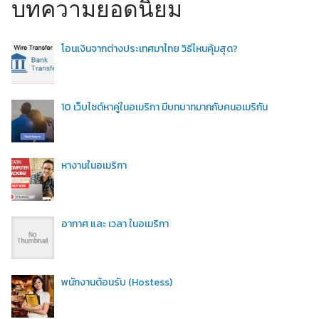
บทความยอดนิยม
โอนเงินจากต่างประเทศมาไทย วิธีไหนคุ้มสุด?
10 เว็บไซต์หาคู่ในอเมริกา มีบทบาทมากกับคนอเมริกัน
หางานในอเมริกา
อากาศ และ เวลา ในอเมริกา
พนักงานต้อนรับ (Hostess)