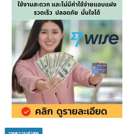
บทความล่าสุด