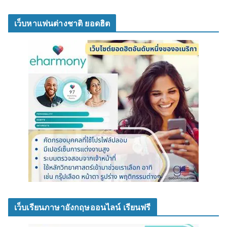
เว็บหาแฟนต่างชาติ ยอดฮิต
เว็บเรียนภาษาอังกฤษออนไลน์ เรียนฟรี