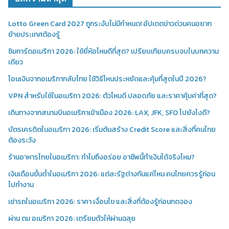
Lotto Green Card 2027 ถูกระงับไม่มีกำหนด! อัปเดตข่าวด่วนคนอยาก
ย้ายประเทศต้องรู้
ซิมการ์ดอเมริกา 2026: ใช้ยี่ห้อไหนดีที่สุด? เปรียบเทียบครบจบในบทความ
เดียว
โอนเงินจากอเมริกากลับไทย ใช้วิธีไหนประหยัดและคุ้มที่สุดในปี 2026?
VPN สำหรับใช้ในอเมริกา 2026: ตัวไหนดี ปลอดภัย และราคาคุ้มค่าที่สุด?
เดินทางจากสนามบินอเมริกาเข้าเมือง 2026: LAX, JFK, SFO ไปยังไงดี?
บัตรเครดิตในอเมริกา 2026: เริ่มต้นสร้าง Credit Score และสิ่งที่คนไทย
ต้องระวัง
ร้านอาหารไทยในอเมริกา: ทำไมถึงอร่อย อาชีพนี้ทำเงินได้จริงไหม?
เงินเดือนขั้นต่ำในอเมริกา 2026: แต่ละรัฐต่างกันแค่ไหน คนไทยควรรู้ก่อน
ไปทำงาน
เช่ารถในอเมริกา 2026: ราคา เงื่อนไข และสิ่งที่ต้องรู้ก่อนกดจอง
ผ่าน ตม อเมริกา 2026: เตรียมตัวให้ผ่านฉลุย