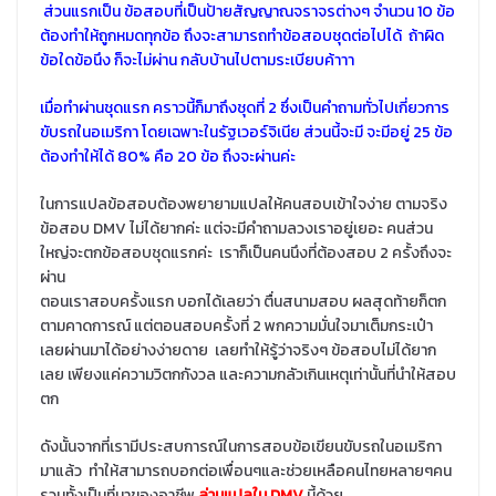
ส่วนแรกเป็น ข้อสอบที่เป็นป้ายสัญญาณจราจรต่างๆ จำนวน 10 ข้อ
ต้องทำให้ถูกหมดทุกข้อ ถึงจะสามารถทำข้อสอบชุดต่อไปได้ ถ้าผิด
ข้อใดข้อนึง ก็จะไม่ผ่าน กลับบ้านไปตามระเบียบค้าาา
เมื่อทำผ่านชุดแรก คราวนี้ก็มาถึงชุดที่ 2 ซึ่งเป็นคำถามทั่วไปเกี่ยวการ
ขับรถในอเมริกา โดยเฉพาะในรัฐเวอร์จิเนีย ส่วนนี้จะมี จะมีอยู่ 25 ข้อ
ต้องทำให้ได้ 80% คือ 20 ข้อ ถึงจะผ่านค่ะ
ในการแปลข้อสอบต้องพยายามแปลให้คนสอบเข้าใจง่าย ตามจริง
ข้อสอบ DMV ไม่ได้ยากค่ะ แต่จะมีคำถามลวงเราอยู่เยอะ คนส่วน
ใหญ่จะตกข้อสอบชุดแรกค่ะ เราก็เป็นคนนึงที่ต้องสอบ 2 ครั้งถึงจะ
ผ่าน
ตอนเราสอบครั้งแรก บอกได้เลยว่า ตื่นสนามสอบ ผลสุดท้ายก็ตก
ตามคาดการณ์ แต่ตอนสอบครั้งที่ 2 พกความมั่นใจมาเต็มกระเป๋า
เลยผ่านมาได้อย่างง่ายดาย เลยทำให้รู้ว่าจริงๆ ข้อสอบไม่ได้ยาก
เลย เพียงแค่ความวิตกกังวล และความกลัวเกินเหตุเท่านั้นที่นำให้สอบ
ตก
ดังนั้นจากที่เรามีประสบการณ์ในการสอบข้อเขียนขับรถในอเมริกา
มาแล้ว ทำให้สามารถบอกต่อเพื่อนๆและช่วยเหลือคนไทยหลายๆคน
รวมทั้งเป็นที่มาของอาชีพ
ล่ามแปลใน DMV
นี้ด้วย