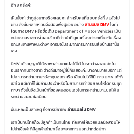
อีก 3 ครั้งค่ะ
เห็นมั้ยค่ะ ว่าดูยุ่งยากจริงๆเลยค่ะ สำหรับคนที่สอบครั้งที่ 3 แล้วไม่
ผ่าน ดังนั้นหลายๆคนจึงต้องพึ่งผู้ช่วย อย่าง
ล่ามแปล DMV
ไงค่ะ
โดยทาง DMV หรือชื่อเต็ม Department of Motor Vehicles เป็น
หน่วยงานราชการในอเมริกาที่ทำหน้าที่ ดูแลเรื่องต่างๆเกี่ยวกับเรื่อง
รถและยานพาหนะต่างๆ อารมณ์ประมาณกรมการขนส่งบ้านเรานั้น
เอง
DMV เค้าอนุญาติให้เราพาล่ามมาแปลให้ได้ ในระหว่างสอบค่ะ ใน
อเมริกาคนต่างชาติ ต่างถิ่นมาอยู่ที่นี้กันเยอะค่ะ บางคนมาอเมริกาแต่
ไม่สามารถอ่านภาษาอังกฤษออก หรือ เขียนไม่ได้ก็มี ทาง DMV เค้าก็
เข้าใจ แต่เค้าก็ไม่มีล่ามประจำหรือไม่สามารถทำข้อสอบให้ได้ครบทุก
ภาษา ดังนั้นจึงเป็นหน้าที่ของคนสอบเองในการหาล่ามมาแปลให้ใน
ระหว่าง สอบข้อเขียน
นั้นแหละเป็นสาเหตุ ถึงการมีอาชีพ
ล่ามแปลใน DMV
เราเป็นคนไทยก็จะมีลูกค้าเป็นคนไทย ที่อยากให้ช่วยแปลข้อสอบให้
ไม่น่าเชื่อค่ะ ก็มีลูกค้าเข้ามาเรื่อยๆจากการบอกปากต่อปาก