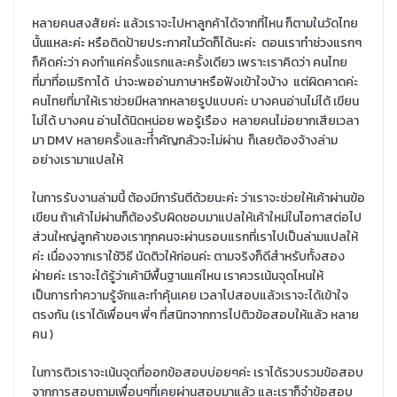
หลายคนสงสัยค่ะ แล้วเราจะไปหาลูกค้าได้จากที่ไหน ก็ตามในวัดไทย
นั้นแหละค่ะ หรือติดป้ายประกาศในวัดก็ได้นะค่ะ ตอนเราทำช่วงแรกๆ
ก็คิดค่ะว่า คงทำแค่ครั้งแรกและครั้งเดียว เพราะเราคิดว่า คนไทย
ที่มาที่อเมริกาได้ น่าจะพออ่านภาษาหรือฟังเข้าใจบ้าง แต่ผิดคาดค่ะ
คนไทยที่มาให้เราช่วยมีหลากหลายรูปแบบค่ะ บางคนอ่านไม่ได้ เขียน
ไม่ได้ บางคน อ่านได้นิดหน่อย พอรู้เรือง หลายคนไม่อยากเสียเวลา
มา DMV หลายครั้งและที่ำคัญกลัวจะไม่ผ่าน ก็เลยต้องจ้างล่าม
อย่างเรามาแปลให้
ในการรับงานล่ามนี้ ต้องมีการันตีด้วยนะค่ะ ว่าเราจะช่วยให้เค้าผ่านข้อ
เขียน ถ้าเค้าไม่ผ่านก็ต้องรับผิดชอบมาแปลให้เค้าใหม่ในโอกาสต่อไป
ส่วนใหญ่ลูกค้าของเราทุกคนจะผ่านรอบแรกที่เราไปเป็นล่ามแปลให้
ค่ะ เนื่องจากเราใช้วิธี นัดติวให้ก่อนค่ะ ตามจริงก็ดีสำหรับทั้งสอง
ฝ่ายค่ะ เราจะได้รู้ว่าเค้ามีพื้นฐานแค่ไหน เราควรเน้นจุดไหนให้
เป็นการทำความรู้จักและทำคุ้นเคย เวลาไปสอบแล้วเราจะได้เข้าใจ
ตรงกัน (เราได้เพื่อนๆ พี่ๆ ที่สนิทจากการไปติวข้อสอบให้แล้ว หลาย
คน )
ในการติวเราจะเน้นจุดที่ออกข้อสอบบ่อยๆค่ะ เราได้รวบรวมข้อสอบ
จากการสอบถามเพื่อนๆที่เคยผ่านสอบมาแล้ว และเราก็จำข้อสอบ