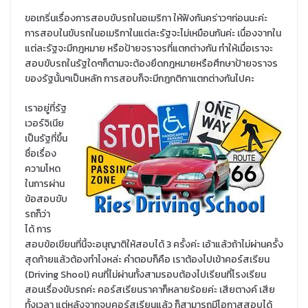
ขอเกริ่นเรื่องการสอบขับรถในอเมริกา ให้ฟังกันคร่าวๆก่อนนะค่ะ
การสอบในขับรถในอเมริกาในแต่ละรัฐจะไม่เหมือนกันค่ะ เนื่องจากใน
แต่ละรัฐจะมีกฎหมาย หรือป้ายจราจรที่แตกต่างกัน ทำให้เมื่อเราจะ
สอบขับรถในรัฐใดๆก็ตามจะต้องยึดกฎหมายหรือศึกษาป้ายจราจร
ของรัฐนั้นๆเป็นหลัก การสอบก็จะมีกฎกติกาแตกต่างกันไปคะ
เราอยู่ที่รัฐ
เวอร์จิเนีย
เป็นรัฐที่ขึ้น
ชื่อเรื่อง
ความโหด
ในการผ่าน
ข้อสอบขับ
รถก็ว่า
ได้ การ
สอบข้อเขียนที่นี้จะอนุญาติให้สอบได้ 3 ครั้งค่ะ เอ้าแล้วถ้าไม่ผ่านครั้ง
สุดท้ายแล้วต้องทำไงหล่ะ คำตอบก็คือ เราต้องไปเข้าคอร์สเรียน
(Driving Shool) คนที่ไม่ผ่านทั้งสามรอบต้องไปเรียนที่โรงเรียน
สอนเรื่องขับรถค่ะ คอร์สเรียนราคาก็หลายร้อยค่ะ เสียตางค์ เสีย
ทั้งเวลา แต่หลังจากจบคอร์สเรียนแล้ว ก็สามารถมีโอกาสสอบได้