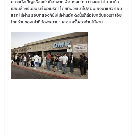
ความบังเอิญจริงๆค่ะ เนื่องจากเพื่อนๆคนไทย บางคน ไปสอบข้อ
เขียนสำหรับขับรถในอเมริกา โดยที่พวกเขาไปสอบเองมาแล้ว รอบ
แรก ไม่ผ่าน รอบที่สองก็ยังไม่ผ่านอีก ดังนั้นก็ถือโชคดีของเรา เอ้ย
โชคร้ายของเค้าที่ต้องพยายามสอบครั้งสุดท้ายให้ผ่าน