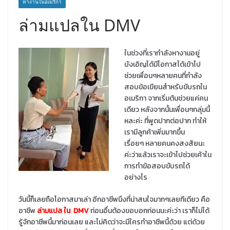
หางานในอเมริกา
ล่ามแปลใน DMV
ในช่วงที่เรากำลังหางานอยู่
บังเอิญได้มีโอกาสได้เข้าไป
ช่วยเพื่อนๆหลายคนที่กำลัง
สอบข้อเขียนสำหรับขับรถใน
อเมริกา จากเริ่มต้นช่วยแค่คน
เดียว หลังจากนั้นเพื่อนๆกลุ่มนี้
หละค่ะ ที่พูดปากต่อปาก ทำให้
เรามีลูกค้าเพิ่มมากขึ้น
เรื่อยๆ หลายคนคงสงสัยนะ
ค่ะว่าแล้วเราจะเข้าไปช่วยเค้าใน
การทำข้อสอบขับรถได้
อย่างไร
วันนี้ก็เลยถือโอกาสมาเล่า อีกอาชีพนึงที่น่าสนใจมากๆเลยทีเดียว คือ
อาชีพ
ล่ามแปล ใน DMV
ก่อนอื่นต้องขอบอกก่อนนะค่ะว่า เราก็ไม่ได้
รู้จักอาชีพนี้มาก่อนเลย และไม่คิดว่าจะมีใครทำอาชีพนี้ด้วย แต่ด้วย