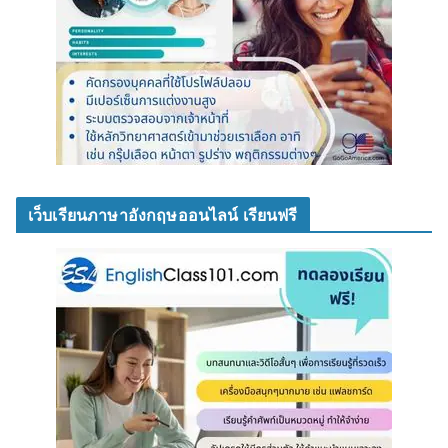
เว็บเรียนภาษาอังกฤษออนไลน์ เรียนฟรี