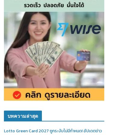
บทความล่าสุด
Lotto Green Card 2027 ถูกระงับไม่มีกำหนด! อัปเดตข่าว