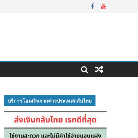
บริการโอนเงินจากต่างประเทศกลับไทย