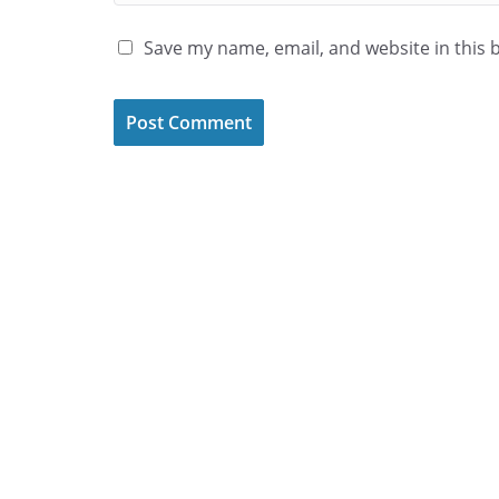
Save my name, email, and website in this 