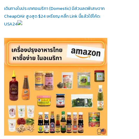
เดินทางในประเทศอเมริกา (Domestic)
มีส่วนลดพิเสษจาก
CheapOAir สูงสุด $24 เหรียญ คลิ้ก Link นี้แล้วใช้โค้ด:
USA24