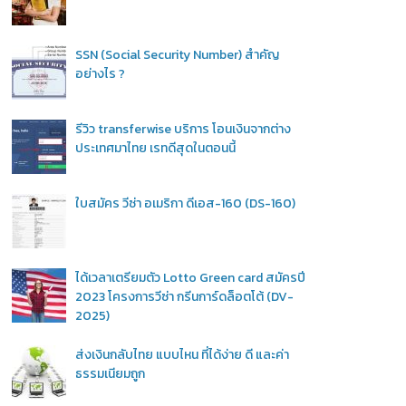
SSN (Social Security Number) สำคัญ
อย่างไร ?
รีวิว transferwise บริการ โอนเงินจากต่าง
ประเทศมาไทย เรทดีสุดในตอนนี้
ใบสมัคร วีซ่า อเมริกา ดีเอส-160 (DS-160)
ได้เวลาเตรียมตัว Lotto Green card สมัครปี
2023 โครงการวีซ่า กรีนการ์ดล็อตโต้ (DV-
2025)
ส่งเงินกลับไทย แบบไหน ที่ได้ง่าย ดี และค่า
ธรรมเนียมถูก