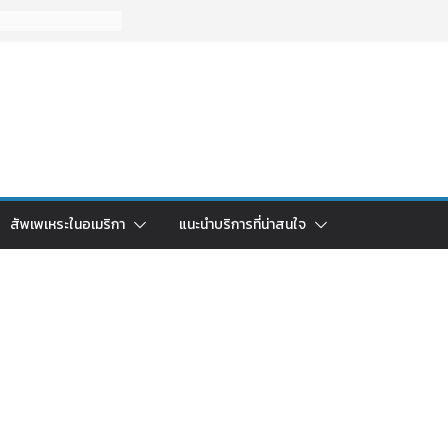
สัพเพเหระในอเมริกา
แนะนำบริการที่น่าสนใจ