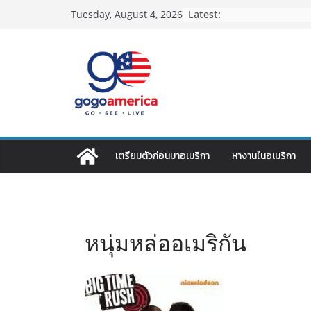
Skip
Latest:
Tuesday, August 4, 2026
to
content
เตรียมตัวก่อนมาอเมริกา
หางานในอเมริกา
หนุ่มหล่ออเมริกัน