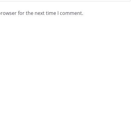
browser for the next time I comment.