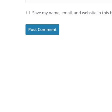
Save my name, email, and website in this 