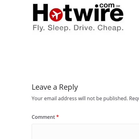
Leave a Reply
Your email address will not be published.
Requ
Comment
*