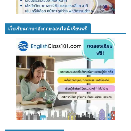
เว็บเรียนภาษาอังกฤษออนไลน์ เรียนฟรี