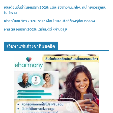
เงินเดือนขั้นต่ำในอเมริกา 2026: แต่ละรัฐต่างกันแค่ไหน คนไทยควรรู้ก่อน
ไปทำงาน
เช่ารถในอเมริกา 2026: ราคา เงื่อนไข และสิ่งที่ต้องรู้ก่อนกดจอง
ผ่าน ตม อเมริกา 2026: เตรียมตัวให้ผ่านฉลุย
เว็บหาแฟนต่างชาติ ยอดฮิต