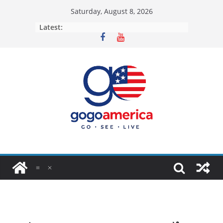
Skip
Saturday, August 8, 2026
to
Latest:
content