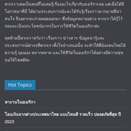
พวกเราเคยเป็นคนที่ไม่เคยรู้เรื่องอะไรเกี่ยวกับอเมริกาเลย แต่เมื่อได้มี
โอกาสมาที่นี่ ได้ผ่านประสบการณ์และได้รับรู้เรื่องราวมากมายที่น่า
สนใจ จึงอยากจะถ่ายทอดออกมา ซึ่งข้อมูลหลายอย่าง หากเราได้รู้ไว้
ก่อนจะเป็นประโยชน์มากๆในการใช้ชีวิตในอเมริกาค่ะ
สุดท้ายนี้พวกเราหวังว่า เรื่องราว ข่าวสาร ข้อมูลน่ารู้และ
ประสบการณ์ต่างๆที่พวกเราตั้งใจนำเสนอนั้น จะทำให้พี่น้องคนไทยได้
ความรู้ มุมมอง หลากหลาย และใช้ชีวิตในอเมริกาได้อย่างมีความสุข
ขอให้โชคดีค่ะ
Hot Topics
หางานในอเมริกา
โอนเงินจากต่างประเทศมาไทย แบบไหนดี รวดเร็ว ปลอดภัยที่สุด ปี
2023