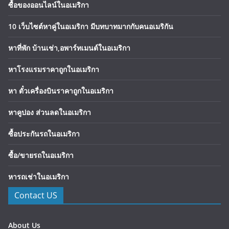
ซื้อของออนไลน์ในอเมริกา
10 เว็บไซต์หาคู่ในอเมริกา มีบทบาทมากกับคนอเมริกัน
หาที่พัก บ้านเช่า,อพาร์ทเมนต์ในอเมริกา
หาโรงแรมราคาถูกในอเมริกา
หา ตั๋วเครื่องบินราคาถูกในอเมริกา
หาคูปอง ส่วนลดในอเมริกา
ซื้อประกันรถในอเมริกา
ซื้อ/ขายรถในอเมริกา
หารถเช่าในอเมริกา
Contact US
About Us