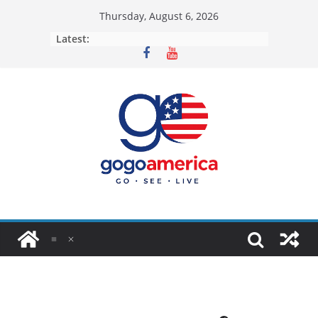
Skip
Thursday, August 6, 2026
to
Latest:
content