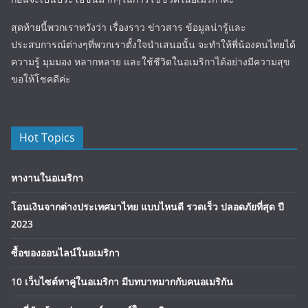
สุดท้ายนี้พวกเราหวังว่า เรื่องราว ข่าวสาร ข้อมูลน่ารู้และ
ประสบการณ์ต่างๆที่พวกเราตั้งใจนำเสนอนั้น จะทำให้พี่น้องคนไทยได้
ความรู้ มุมมอง หลากหลาย และใช้ชีวิตในอเมริกาได้อย่างมีความสุข
ขอให้โชคดีค่ะ
Hot Topics
หางานในอเมริกา
โอนเงินจากต่างประเทศมาไทย แบบไหนดี รวดเร็ว ปลอดภัยที่สุด ปี
2023
ซื้อของออนไลน์ในอเมริกา
10 เว็บไซต์หาคู่ในอเมริกา มีบทบาทมากกับคนอเมริกัน