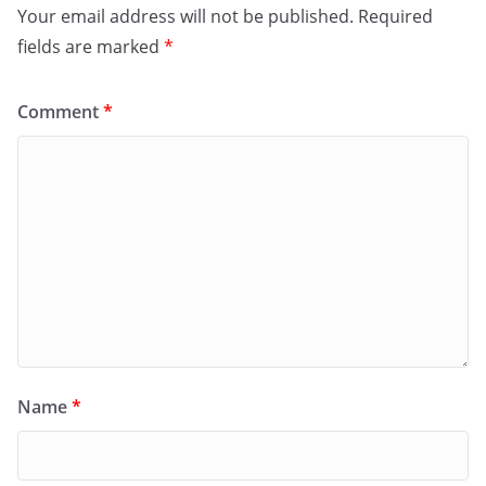
Your email address will not be published.
Required
fields are marked
*
Comment
*
Name
*