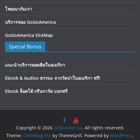
โฆษณากับเรา
บริการของ GoGoAmerica
GoGoAmerica SiteMap
Special Bonus
แนะนำบริการยอดฮิตในอเมริกา
Ebook & Audios ธรรมะ จากวัดป่าในอเมริกา ฟรี!
Ebook ล็อตโต้ กรีนการ์ด แจกฟรี
Copyright © 2026
GoGoAmerica
. All rights reserved.
Theme:
ColorMag Pro
by ThemeGrill. Powered by
WordPress
.