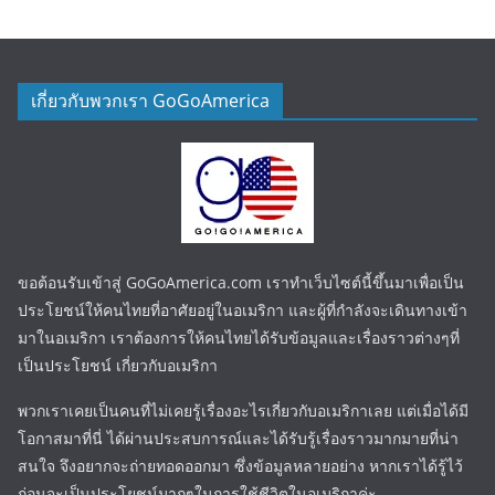
เกี่ยวกับพวกเรา GoGoAmerica
ขอต้อนรับเข้าสู่ GoGoAmerica.com เราทำเว็บไซต์นี้ขึ้นมาเพื่อเป็น
ประโยชน์ให้คนไทยที่อาศัยอยู่ในอเมริกา และผู้ที่กำลังจะเดินทางเข้า
มาในอเมริกา เราต้องการให้คนไทยได้รับข้อมูลและเรื่องราวต่างๆที่
เป็นประโยชน์ เกี่ยวกับอเมริกา
พวกเราเคยเป็นคนที่ไม่เคยรู้เรื่องอะไรเกี่ยวกับอเมริกาเลย แต่เมื่อได้มี
โอกาสมาที่นี่ ได้ผ่านประสบการณ์และได้รับรู้เรื่องราวมากมายที่น่า
สนใจ จึงอยากจะถ่ายทอดออกมา ซึ่งข้อมูลหลายอย่าง หากเราได้รู้ไว้
ก่อนจะเป็นประโยชน์มากๆในการใช้ชีวิตในอเมริกาค่ะ