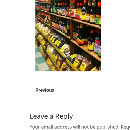
← Previous
Leave a Reply
Your email address will not be published.
Requ