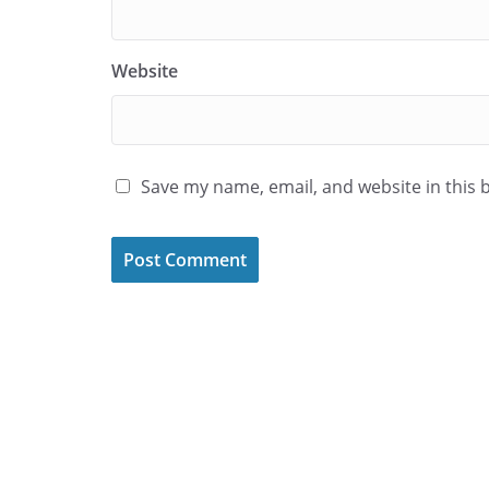
Website
Save my name, email, and website in this 