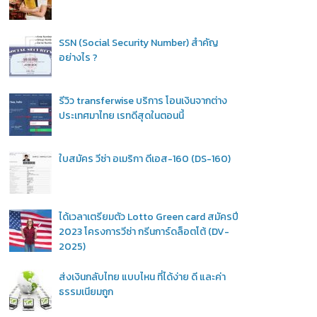
SSN (Social Security Number) สำคัญ
อย่างไร ?
รีวิว transferwise บริการ โอนเงินจากต่าง
ประเทศมาไทย เรทดีสุดในตอนนี้
ใบสมัคร วีซ่า อเมริกา ดีเอส-160 (DS-160)
ได้เวลาเตรียมตัว Lotto Green card สมัครปี
2023 โครงการวีซ่า กรีนการ์ดล็อตโต้ (DV-
2025)
ส่งเงินกลับไทย แบบไหน ที่ได้ง่าย ดี และค่า
ธรรมเนียมถูก