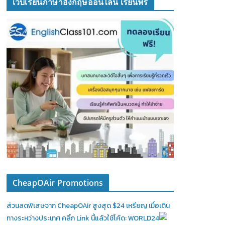
เว็บเรียนภาษาอังกฤษออนไลน์ เรียนฟรี
CheapOAir Promotions
ส่วนลดพิเสษจาก CheapOAir สูงสุด $24 เหรียญ เมื่อเดิน
ทางระหว่างประเทศ คลิ้ก Link นี้แล้วใช้โค้ด: WORLD24