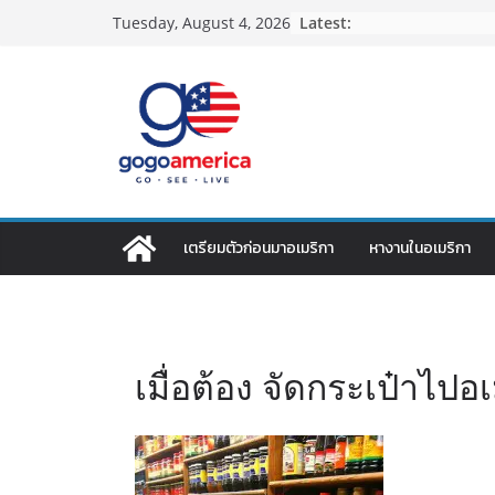
Skip
Latest:
Tuesday, August 4, 2026
to
content
เตรียมตัวก่อนมาอเมริกา
หางานในอเมริกา
เมื่อต้อง จัดกระเป๋าไปอ