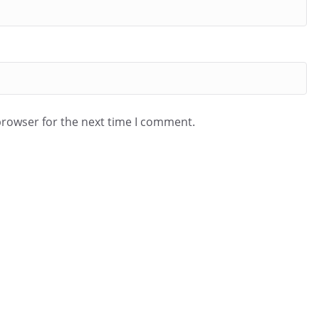
browser for the next time I comment.