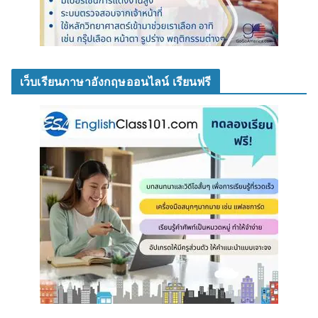
เว็บเรียนภาษาอังกฤษออนไลน์ เรียนฟรี