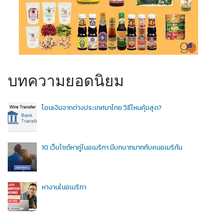
บทความยอดนิยม
โอนเงินจากต่างประเทศมาไทย วิธีไหนคุ้มสุด?
10 เว็บไซต์หาคู่ในอเมริกา มีบทบาทมากกับคนอเมริกัน
หางานในอเมริกา